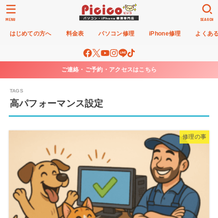
MENU
SEARCH
はじめての方へ
料金表
パソコン修理
iPhone修理
よくあ
ご連絡・ご予約・アクセスはこちら
高パフォーマンス設定
修理の事