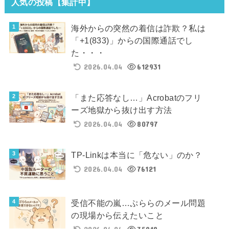
人気の投稿【集計中】
海外からの突然の着信は詐欺？私は
「+1(833)」からの国際通話でし
た・・・
2026.04.04
612931
「また応答なし…」Acrobatのフリ
ーズ地獄から抜け出す方法
2026.04.04
80797
TP-Linkは本当に「危ない」のか？
2026.04.04
76121
受信不能の嵐…ぷららのメール問題
の現場から伝えたいこと