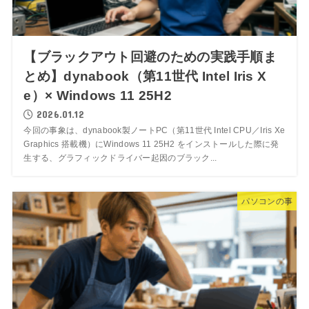
【ブラックアウト回避のための実践手順ま
とめ】dynabook（第11世代 Intel Iris X
e）× Windows 11 25H2
2026.01.12
今回の事象は、dynabook製ノートPC（第11世代 Intel CPU／Iris Xe
Graphics 搭載機）にWindows 11 25H2 をインストールした際に発
生する、グラフィックドライバー起因のブラック...
パソコンの事