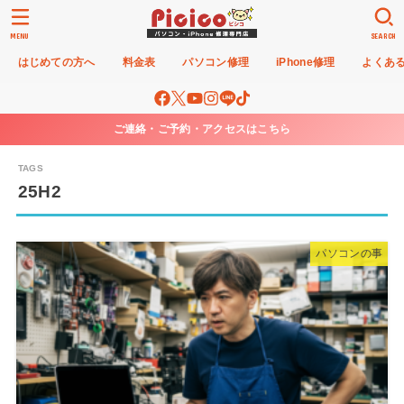
MENU
SEARCH
はじめての方へ
料金表
パソコン修理
iPhone修理
よくあ
ご連絡・ご予約・アクセスはこちら
25H2
パソコンの事