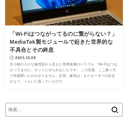
「Wi-Fiはつながってるのに繋がらない？」
MediaTek製モジュールで起きた世界的な
不具合とその終息
2025.10.08
苫小牧の小さな修理店から見えた世界規模のトラブル 「Wi-Fiはつな
がってるのに、ネットに出られないんです」 この言葉、ここ数ヶ月
で何度聞いたかわかりません。正直、最初は「またルーターの設定
かな？」くらいに思っていたので...
検
索: