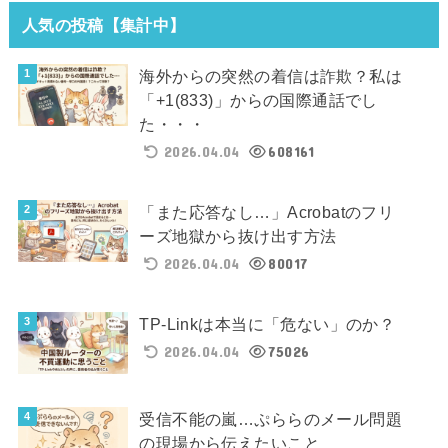
人気の投稿【集計中】
海外からの突然の着信は詐欺？私は
「+1(833)」からの国際通話でし
た・・・
2026.04.04
608161
「また応答なし…」Acrobatのフリ
ーズ地獄から抜け出す方法
2026.04.04
80017
TP-Linkは本当に「危ない」のか？
2026.04.04
75026
受信不能の嵐…ぷららのメール問題
の現場から伝えたいこと