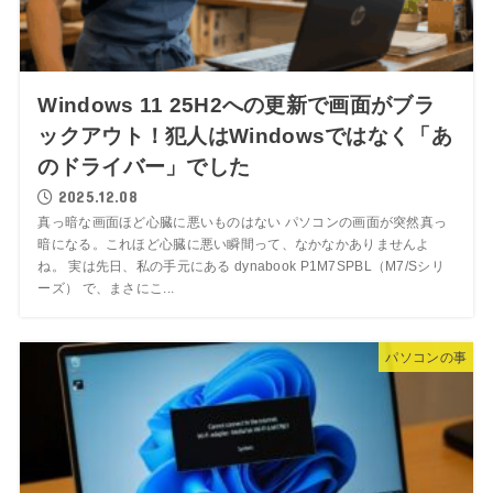
Windows 11 25H2への更新で画面がブラ
ックアウト！犯人はWindowsではなく「あ
のドライバー」でした
2025.12.08
真っ暗な画面ほど心臓に悪いものはない パソコンの画面が突然真っ
暗になる。これほど心臓に悪い瞬間って、なかなかありませんよ
ね。 実は先日、私の手元にある dynabook P1M7SPBL（M7/Sシリ
ーズ） で、まさにこ...
パソコンの事