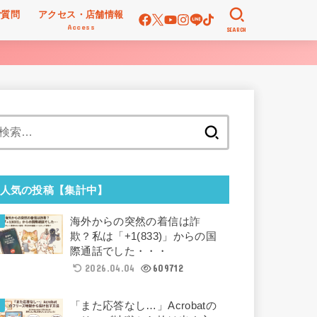
ご質問
アクセス・店舗情報
Access
SEARCH
検
索:
人気の投稿【集計中】
海外からの突然の着信は詐
欺？私は「+1(833)」からの国
際通話でした・・・
2026.04.04
609712
「また応答なし…」Acrobatの