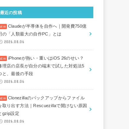
最近の投稿
Claudeが半導体を自作へ｜開発費750億
円の「人類最大の自作PC」とは
2026.08.06
iPhoneが熱い・重いはiOS 26のせい？
修理店の店長が自分の端末で試した対処法5
つと、最後の手段
2026.08.06
Clonezillaのバックアップからファイル
を取り出す方法｜Rescuezillaで開けない原因
とgzip設定
2026.08.06