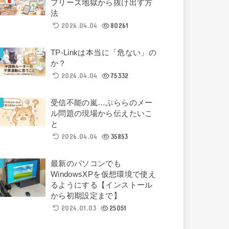
フリーズ地獄から抜け出す方
法
2026.04.04
80261
TP-Linkは本当に「危ない」の
か？
2026.04.04
75332
受信不能の嵐…ぷららのメー
ル問題の現場から伝えたいこ
と
2026.04.04
35853
最新のパソコンでも
WindowsXPを仮想環境で使え
るようにする【インストール
から初期設定まで】
2024.01.03
25051