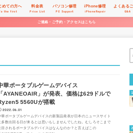
じめての方へ
料金表
パソコン修理
iPhone修理
よくある
To the first
Price List
PC Support
iPhoneRepair
Q&A
ご連絡・ご予約・アクセスはこちら
中華ポータブルゲームデバイス
「AYANEOAIR」が発表、価格は629ドルで
Ryzen5 5560Uが搭載
2022.06.01
中華ポータブルゲームデバイスの新製品発表が日本のニュースサイト
に多数出回る日が来るとは思いもしませんでしたね。むしろそこまで
注目されるポータブルデバイスはなんなのか？と言えばこの