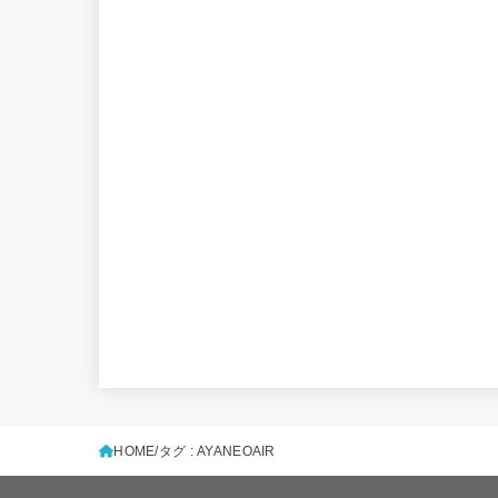
HOME
タグ : AYANEOAIR