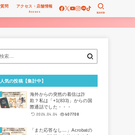
ご質問
アクセス・店舗情報
Access
SEARCH
検
索:
人気の投稿【集計中】
海外からの突然の着信は詐
欺？私は「+1(833)」からの国
際通話でした・・・
2026.04.04
607708
「また応答なし…」Acrobatの