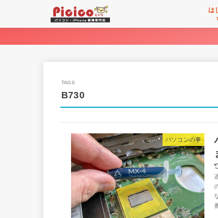
は
B730
パソコンの事
番