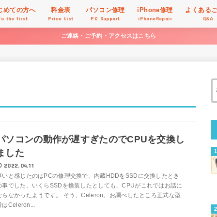
じめての方へ
料金表
パソコン修理
iPhone修理
よくある
To the first
Price List
PC Support
iPhoneRepair
Q&A
ご連絡・ご予約・アクセスはこちら
パソコンの動作が遅すぎたのでCPUを交換し
ました
2022.04.11
遅いと感じたのはPCの修理交換で、内蔵HDDをSSDに交換したとき
の事でした。いくらSSDを換装したとしても、CPUがこれではお話に
ならなかったようです。 そう、Celeron。お調べしたところ正式な型
はCeleron...