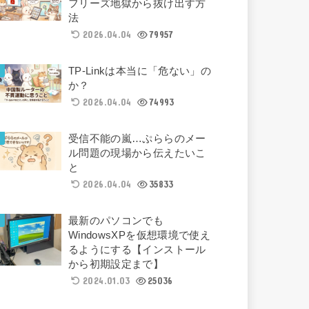
フリーズ地獄から抜け出す方
法
2026.04.04
79957
TP-Linkは本当に「危ない」の
か？
2026.04.04
74993
受信不能の嵐…ぷららのメー
ル問題の現場から伝えたいこ
と
2026.04.04
35833
最新のパソコンでも
WindowsXPを仮想環境で使え
るようにする【インストール
から初期設定まで】
2024.01.03
25036