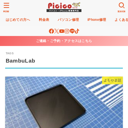
MENU
SEARCH
はじめての方へ
料金表
パソコン修理
iPhone修理
よくあ
ご連絡・ご予約・アクセスはこちら
BambuLab
よもやま話