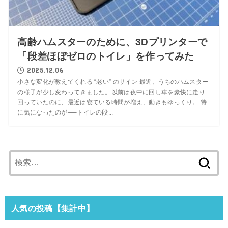
高齢ハムスターのために、3Dプリンターで
「段差ほぼゼロのトイレ」を作ってみた
2025.12.06
小さな変化が教えてくれる “老い” のサイン 最近、うちのハムスター
の様子が少し変わってきました。以前は夜中に回し車を豪快に走り
回っていたのに、最近は寝ている時間が増え、動きもゆっくり。 特
に気になったのが──トイレの段...
検
索:
人気の投稿【集計中】