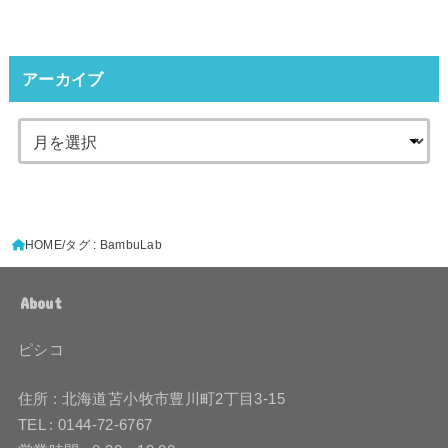
アーカイブ
HOME
タグ : BambuLab
About
ピシコ
住所 : 北海道苫小牧市豊川町2丁目3-15
TEL : 0144-72-6767