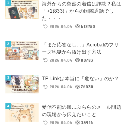
海外からの突然の着信は詐欺？私は
「+1(833)」からの国際通話でし
た・・・
2026.04.04
612750
「また応答なし…」Acrobatのフリ
ーズ地獄から抜け出す方法
2026.04.04
80783
TP-Linkは本当に「危ない」のか？
2026.04.04
76030
受信不能の嵐…ぷららのメール問題
の現場から伝えたいこと
2026.04.04
35914