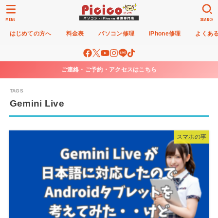
MENU
SEARCH
はじめての方へ
料金表
パソコン修理
iPhone修理
よくあ
ご連絡・ご予約・アクセスはこちら
Gemini Live
スマホの事