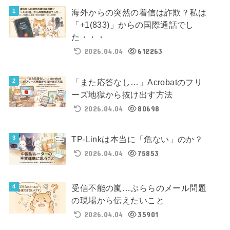
海外からの突然の着信は詐欺？私は
「+1(833)」からの国際通話でし
た・・・
2026.04.04
612263
「また応答なし…」Acrobatのフリ
ーズ地獄から抜け出す方法
2026.04.04
80698
TP-Linkは本当に「危ない」のか？
2026.04.04
75853
受信不能の嵐…ぷららのメール問題
の現場から伝えたいこと
2026.04.04
35901