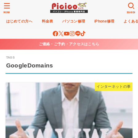
MENU
SEARCH
はじめての方へ
料金表
パソコン修理
iPhone修理
よくあ
ご連絡・ご予約・アクセスはこちら
GoogleDomains
インターネットの事