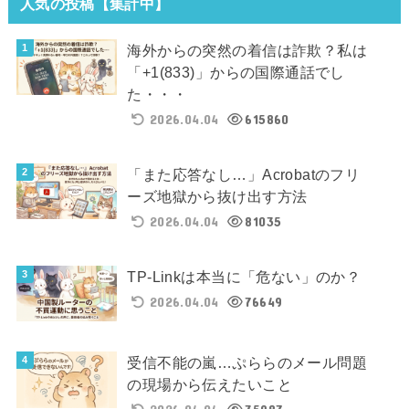
人気の投稿【集計中】
海外からの突然の着信は詐欺？私は
「+1(833)」からの国際通話でし
た・・・
2026.04.04
615860
「また応答なし…」Acrobatのフリ
ーズ地獄から抜け出す方法
2026.04.04
81035
TP-Linkは本当に「危ない」のか？
2026.04.04
76649
受信不能の嵐…ぷららのメール問題
の現場から伝えたいこと