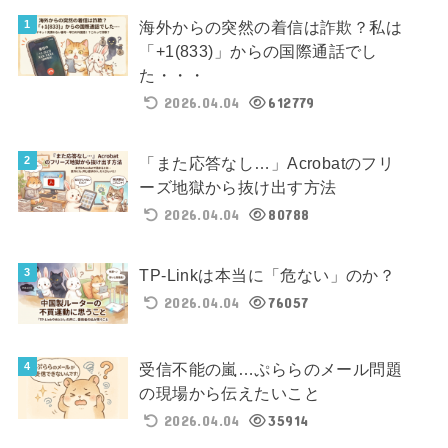
海外からの突然の着信は詐欺？私は
「+1(833)」からの国際通話でし
た・・・
2026.04.04
612779
「また応答なし…」Acrobatのフリ
ーズ地獄から抜け出す方法
2026.04.04
80788
TP-Linkは本当に「危ない」のか？
2026.04.04
76057
受信不能の嵐…ぷららのメール問題
の現場から伝えたいこと
2026.04.04
35914