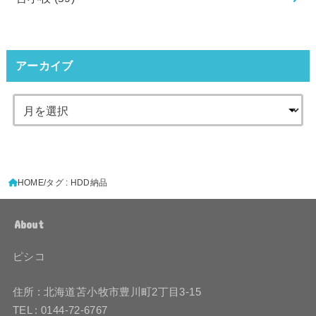
アーカイブ
HOME
タグ : HDD納品
About
ピシコ
住所 : 北海道苫小牧市豊川町2丁目3-15
TEL : 0144-72-6767