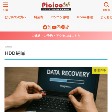
MENU
SEARCH
はじめての方へ
料金表
パソコン修理
iPhone修理
よくあ
ご連絡・ご予約・アクセスはこちら
HDD納品
修理の事