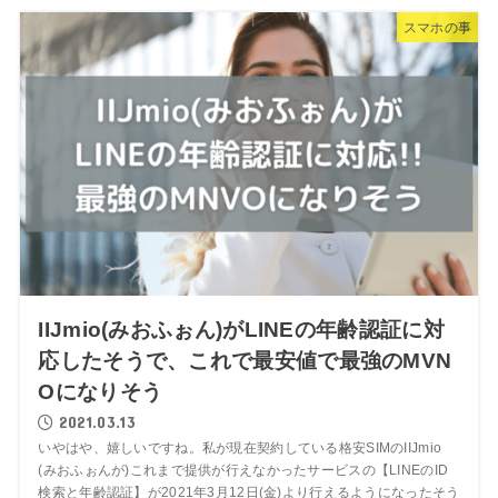
スマホの事
IIJmio(みおふぉん)がLINEの年齢認証に対
応したそうで、これで最安値で最強のMVN
Oになりそう
2021.03.13
いやはや、嬉しいですね。私が現在契約している格安SIMのIIJmio
(みおふぉんが)これまで提供が行えなかったサービスの【LINEのID
検索と年齢認証】が2021年3月12日(金)より行えるようになったそう