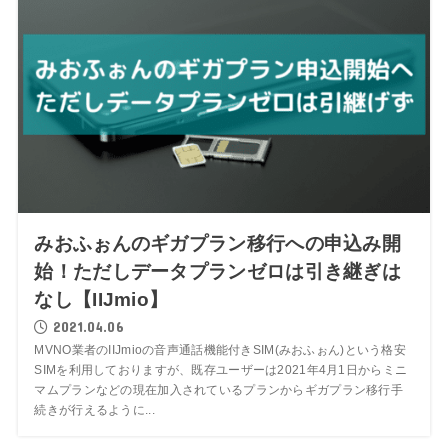
みおふぉんのギガプラン移行への申込み開
始！ただしデータプランゼロは引き継ぎは
なし【IIJmio】
2021.04.06
MVNO業者のIIJmioの音声通話機能付きSIM(みおふぉん)という格安
SIMを利用しておりますが、既存ユーザーは2021年4月1日からミニ
マムプランなどの現在加入されているプランからギガプラン移行手
続きが行えるように...