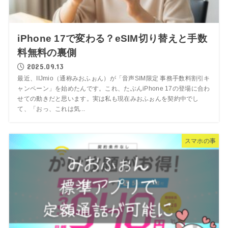
iPhone 17で変わる？eSIM切り替えと手数
料無料の裏側
2025.09.13
最近、IIJmio（通称みおふぉん）が「音声SIM限定 事務手数料割引キ
ャンペーン」を始めたんです。これ、たぶんiPhone 17の登場に合わ
せての動きだと思います。実は私も現在みおふぉんを契約中でし
て、「おっ、これは気...
スマホの事