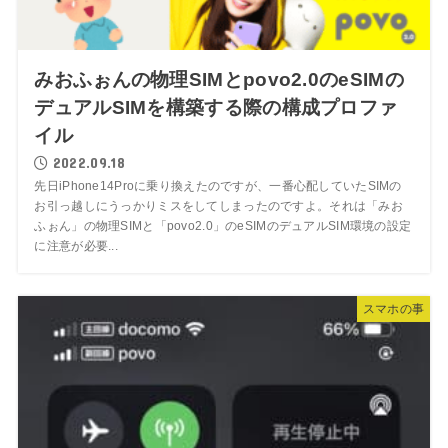
みおふぉんの物理SIMとpovo2.0のeSIMの
デュアルSIMを構築する際の構成プロファ
イル
2022.09.18
先日iPhone14Proに乗り換えたのですが、一番心配していたSIMの
お引っ越しにうっかりミスをしてしまったのですよ。それは「みお
ふぉん」の物理SIMと「povo2.0」のeSIMのデュアルSIM環境の設定
に注意が必要...
スマホの事