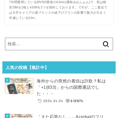
7年間愛用しているMVNO業者のIIJmio(通称みおふぉん)で、私は格
安SIMを2枚とeSIMを1つを契約しております。ですが、ここ最近で
は大手キャリアの新ブランドの値下げプランの影響で魅力が大きく
半減しているIIJm...
検
索:
人気の投稿【集計中】
海外からの突然の着信は詐欺？私は
「+1(833)」からの国際通話でし
た・・・
2026.04.04
612874
「また応答なし…」Acrobatのフリ