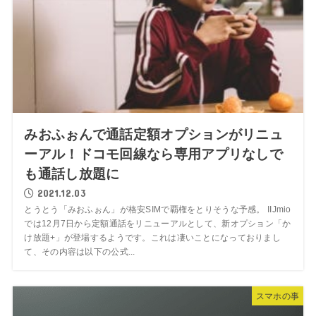
みおふぉんで通話定額オプションがリニュ
ーアル！ドコモ回線なら専用アプリなしで
も通話し放題に
2021.12.03
とうとう「みおふぉん」が格安SIMで覇権をとりそうな予感。 IIJmio
では12月7日から定額通話をリニューアルとして、新オプション「か
け放題+」が登場するようです。これは凄いことになっておりまし
て、その内容は以下の公式...
スマホの事