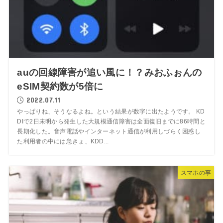
auの回線障害が追い風に！？みおふぉんの
eSIM契約数が5倍に
2022.07.11
やっぱりね、そうなるよね。という結果が数字に出たようです。 KD
DIで2日未明から発生した大規模通信障害は全面復旧までに86時間と
長期化した。音声電話やインターネット通信が利用しづらく困惑し
た利用者の中には急きょ、KDD...
スマホの事