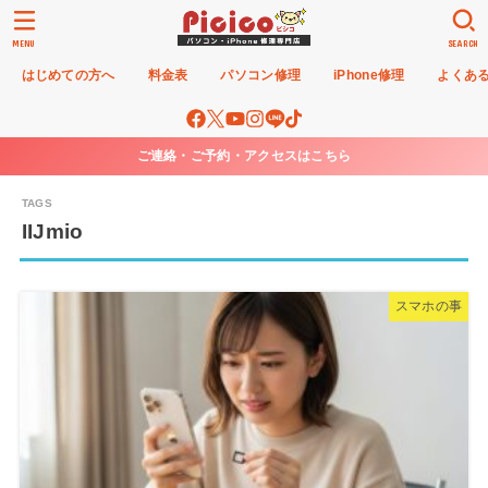
MENU
SEARCH
はじめての方へ
料金表
パソコン修理
iPhone修理
よくあ
ご連絡・ご予約・アクセスはこちら
IIJmio
スマホの事