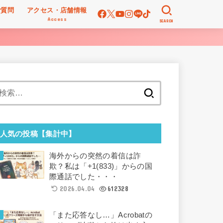
ご質問
アクセス・店舗情報
Access
SEARCH
検
索:
人気の投稿【集計中】
海外からの突然の着信は詐
欺？私は「+1(833)」からの国
際通話でした・・・
2026.04.04
612328
「また応答なし…」Acrobatの