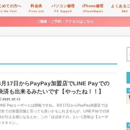
じめての方へ
料金表
パソコン修理
iPhone修理
よくある
To the first
Price List
PC Support
iPhoneRepair
Q&A
ご連絡・ご予約・アクセスはこちら
8月17日からPayPay加盟店でLINE Payでの
決済も出来るみたいです【やったね！！】
2021.07.13
LINE Payユーザーには朗報ですね。 8月17日からPayPay加盟店でほ
ぼ全ての加盟店舗と言っても良いかもしれませんが、LINE Payでの決
済が行える様になるとか。この「ほぼ全ての」という意味は【ユーザ
ースキャン...