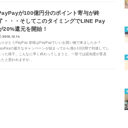
PayPayが100億円分のポイント寄与が終
了・・・そしてこのタイミングでLINE Pay
が20%還元を開始！
2018.12.14
ありがとうPayPay 皆様はPayPayでいいお買い物で来ましたか？
PayPayの盛大なキャンペーンが始まってから僅か10日間で到達してし
まった様子。こんなに早く終わってしまうと、一部では認知度が普及
したと思われますが...