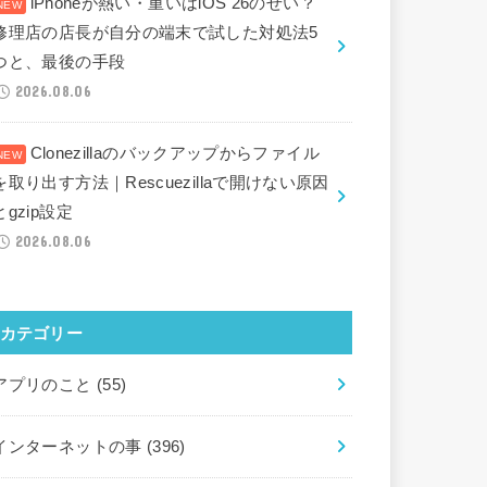
iPhoneが熱い・重いはiOS 26のせい？
修理店の店長が自分の端末で試した対処法5
つと、最後の手段
2026.08.06
Clonezillaのバックアップからファイル
を取り出す方法｜Rescuezillaで開けない原因
とgzip設定
2026.08.06
カテゴリー
アプリのこと
(55)
インターネットの事
(396)