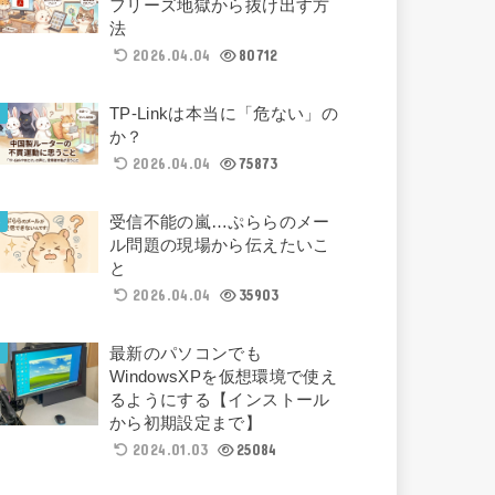
フリーズ地獄から抜け出す方
法
2026.04.04
80712
TP-Linkは本当に「危ない」の
か？
2026.04.04
75873
受信不能の嵐…ぷららのメー
ル問題の現場から伝えたいこ
と
2026.04.04
35903
最新のパソコンでも
WindowsXPを仮想環境で使え
るようにする【インストール
から初期設定まで】
2024.01.03
25084