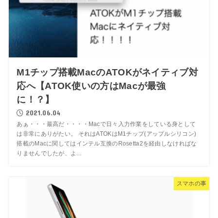
M1チップ搭載MacのATOKがネイティブ対
応へ【ATOK使いの方はMacが最強
に！？】
2021.06.04
あぁ・・・最高だ・・・・Macで日々入力作業をしている身として
は非常にありがたい。 それはATOKはM1チップ(アップルシリコン)
搭載のMacに関してはインテル互換のRosetta2を経由しなければな
りませんでしたが、よ...
スマホの事