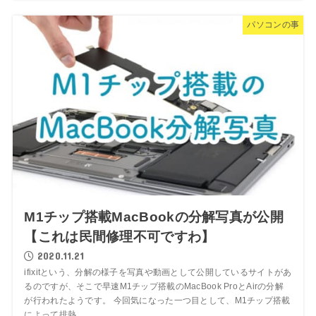
パソコンの事
M1チップ搭載MacBookの分解写真が公開
【これは民間修理不可ですわ】
2020.11.21
ifixitという、分解の様子を写真や動画として公開しているサイトがあ
るのですが、そこで早速M1チップ搭載のMacBook ProとAirの分解
が行われたようです。 今回気になった一つ目として、M1チップ搭載
によって排熱...