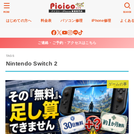
MENU
SEARCH
はじめての方へ
料金表
パソコン修理
iPhone修理
よくあ
ご連絡・ご予約・アクセスはこちら
Nintendo Switch 2
ゲームの事