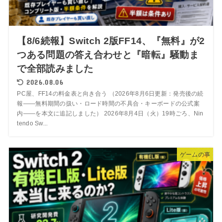
【8/6続報】Switch 2版FF14、『無料』が2
つある問題の答え合わせと『暗転』騒動ま
で全部読みました
2026.08.06
PC屋、FF14の料金表と向き合う （2026年8月6日更新：発売後の続
報——無料期間の扱い・ロード時間の不具合・キーボードの公式案
内——を本文に追記しました） 2026年8月4日（火）19時ごろ、Nin
tendo Sw...
ゲームの事