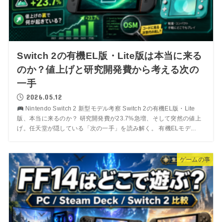
Switch 2の有機EL版・Lite版は本当に来る
のか？値上げと研究開発費から考える次の
一手
2026.05.12
Nintendo Switch 2 新型モデル考察 Switch 2の有機EL版・Lite
版、本当に来るのか？ 研究開発費が23.7%急増、そして突然の値上
げ。任天堂が隠している「次の一手」を読み解く。 有機ELモデ...
ゲームの事