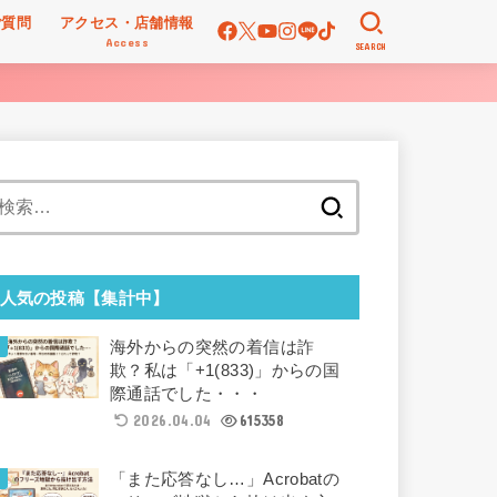
ご質問
アクセス・店舗情報
Access
SEARCH
検
索:
人気の投稿【集計中】
海外からの突然の着信は詐
欺？私は「+1(833)」からの国
際通話でした・・・
2026.04.04
615358
「また応答なし…」Acrobatの