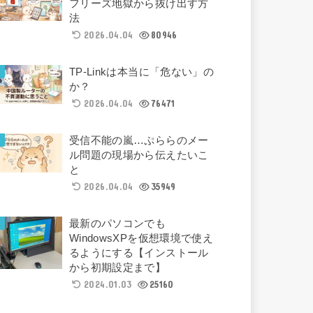
フリーズ地獄から抜け出す方
法
2026.04.04
80946
TP-Linkは本当に「危ない」の
か？
2026.04.04
76471
受信不能の嵐…ぷららのメー
ル問題の現場から伝えたいこ
と
2026.04.04
35949
最新のパソコンでも
WindowsXPを仮想環境で使え
るようにする【インストール
から初期設定まで】
2024.01.03
25160