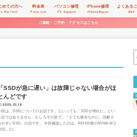
じめての方へ
料金表
パソコン修理
iPhone修理
よくある
To the first
Price List
PC Support
iPhoneRepair
Q&A
ご連絡・ご予約・アクセスはこちら
「SSDが急に遅い」は故障じゃない場合がほ
とんどです
2026.01.18
今回は、SSDについてのお話です。といっても「SSDが壊れた」とい
う話ではありません。むしろその逆で、「とても健全なのに、誤解さ
れやすいSSD」の話です。 今回確認したのは、KIOXIA製のNVMe M.2
SD。Cr...