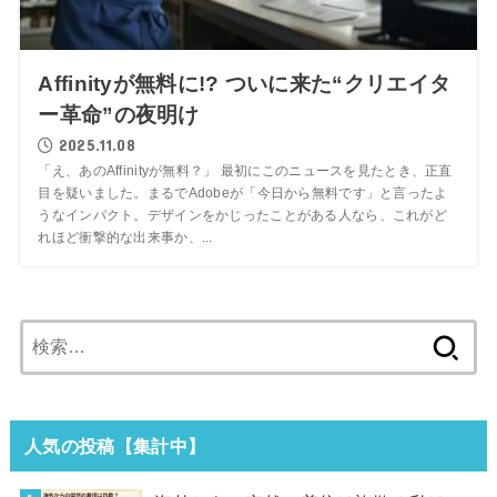
Affinityが無料に!? ついに来た“クリエイタ
ー革命”の夜明け
2025.11.08
「え、あのAffinityが無料？」 最初にこのニュースを見たとき、正直
目を疑いました。まるでAdobeが「今日から無料です」と言ったよ
うなインパクト。デザインをかじったことがある人なら、これがど
れほど衝撃的な出来事か、...
検
索:
人気の投稿【集計中】