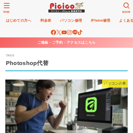
MENU
SEARCH
はじめての方へ
料金表
パソコン修理
iPhone修理
よくあ
ご連絡・ご予約・アクセスはこちら
Photoshop代替
パソコンの事