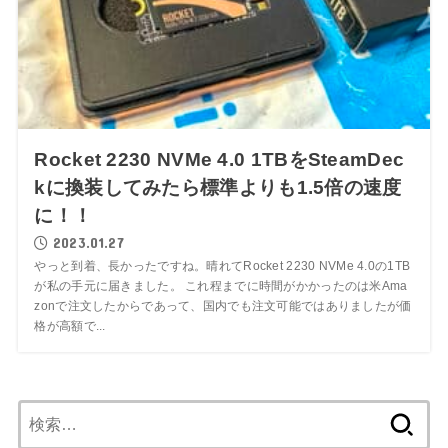
Rocket 2230 NVMe 4.0 1TBをSteamDec
kに換装してみたら標準よりも1.5倍の速度
に！！
2023.01.27
やっと到着、長かったですね。晴れてRocket 2230 NVMe 4.0の1TB
が私の手元に届きました。 これ程までに時間がかかったのは米Ama
zonで注文したからであって、国内でも注文可能ではありましたが価
格が高額で...
検
索: