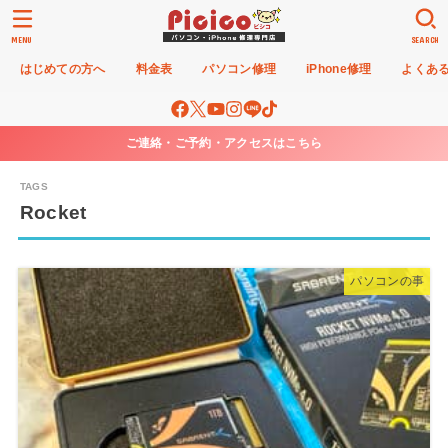
MENU
SEARCH
はじめての方へ
料金表
パソコン修理
iPhone修理
よくあ
ご連絡・ご予約・アクセスはこちら
Rocket
パソコンの事