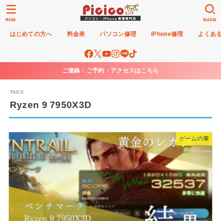
MENU
SEARCH
はじめての方へ
料金表
パソコン修理
iPhone修理
よくあ
ご連絡・ご予約・アクセスはこちら
Ryzen 9 7950X3D
ゲームの事