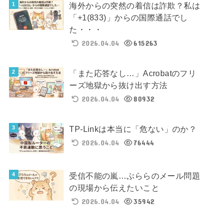
海外からの突然の着信は詐欺？私は
「+1(833)」からの国際通話でし
た・・・
2026.04.04
615263
「また応答なし…」Acrobatのフリ
ーズ地獄から抜け出す方法
2026.04.04
80932
TP-Linkは本当に「危ない」のか？
2026.04.04
76444
受信不能の嵐…ぷららのメール問題
の現場から伝えたいこと
2026.04.04
35942