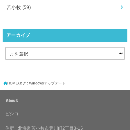
苫小牧
(59)
アーカイブ
HOME
タグ : Windowsアップデート
About
ピシコ
住所 : 北海道苫小牧市豊川町2丁目3-15