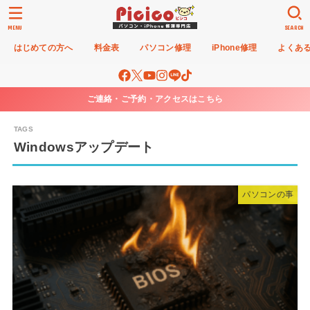
MENU
SEARCH
はじめての方へ
料金表
パソコン修理
iPhone修理
よくあ
ご連絡・ご予約・アクセスはこちら
Windowsアップデート
パソコンの事