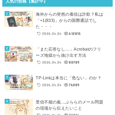
人気の投稿【集計中】
海外からの突然の着信は詐欺？私は
「+1(833)」からの国際通話でし
た・・・
2026.04.04
612815
「また応答なし…」Acrobatのフリ
ーズ地獄から抜け出す方法
2026.04.04
80789
TP-Linkは本当に「危ない」のか？
2026.04.04
76089
受信不能の嵐…ぷららのメール問題
の現場から伝えたいこと