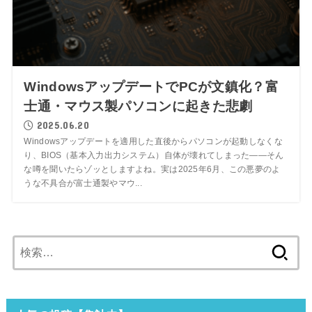
WindowsアップデートでPCが文鎮化？富
士通・マウス製パソコンに起きた悲劇
2025.06.20
Windowsアップデートを適用した直後からパソコンが起動しなくな
り、BIOS（基本入力出力システム）自体が壊れてしまった――そん
な噂を聞いたらゾッとしますよね。実は2025年6月、この悪夢のよ
うな不具合が富士通製やマウ...
検
索: