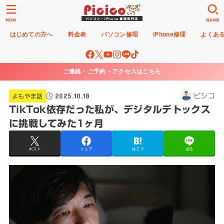
MENU
SEARCH
はじめての方へ
料金表
パソコン修理
iPhone修理
よくあ
ご連絡・ご予約・アクセスはこちら
2025.10.18
ピシコ
よもやま話
TikTok依存だった私が、デジタルデトックス
に挑戦してみた1ヶ月
ポスト
シェア
はてブ
送る