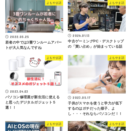
よもやま話
よもやま話
2026.01.13
2022.05.25
中古ゲーミングPC・デスクトップ
若者の中では3畳ワンルームアパー
の「買い占め」が始まっている話
トが大人気なんですね
よもやま話
よもやま話
2023.04.03
パソコン修理屋が新生活に使える
2023.05.17
と思ったデジタルガジェット５
子供がスマホを使うと学力が低下
選！！
するのはガチだった様子、よ
し・・・それならパソコンだ！！
よもやま話
よもやま話