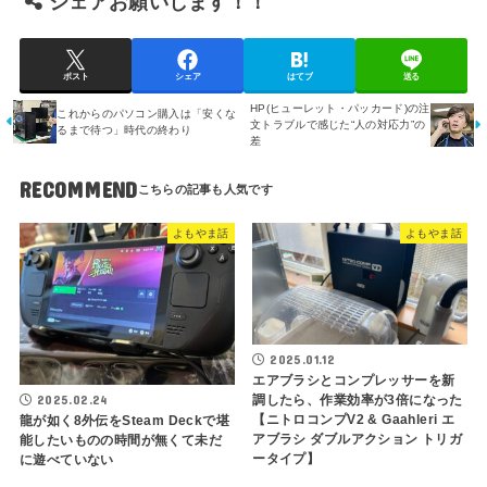
シェアお願いします！！
ポスト
シェア
はてブ
送る
HP(ヒューレット・パッカード)の注
これからのパソコン購入は「安くな
文トラブルで感じた“人の対応力”の
るまで待つ」時代の終わり
差
RECOMMEND
よもやま話
よもやま話
2025.01.12
エアブラシとコンプレッサーを新
2025.02.24
調したら、作業効率が3倍になった
【ニトロコンプV2 & Gaahleri エ
龍が如く8外伝をSteam Deckで堪
アブラシ ダブルアクション トリガ
能したいものの時間が無くて未だ
ータイプ】
に遊べていない