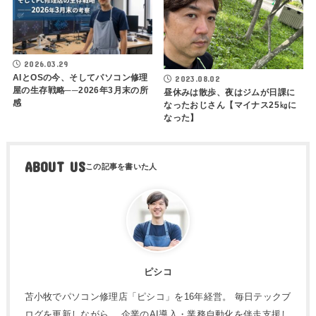
2026.03.29
AIとOSの今、そしてパソコン修理
2023.08.02
屋の生存戦略──2026年3月末の所
昼休みは散歩、夜はジムが日課に
感
なったおじさん【マイナス25㎏に
なった】
ABOUT US
ピシコ
苫小牧でパソコン修理店「ピシコ」を16年経営。 毎日テックブ
ログを更新しながら、 企業のAI導入・業務自動化を伴走支援し