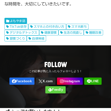
な時間を、大切にしていきたいです。
よもやま話
TikTok依存
スマホとの付き合い方
スマホ断ち
デジタルデトックス
健康習慣
生活の見直し
睡眠改善
習慣づくり
自律神経
FOLLOW