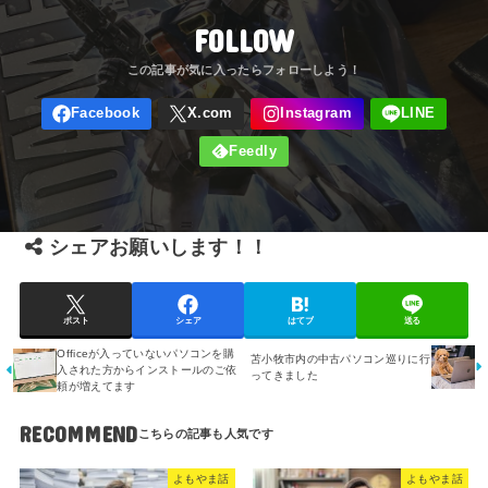
FOLLOW
シェアお願いします！！
ポスト
シェア
はてブ
送る
Officeが入っていないパソコンを購
苫小牧市内の中古パソコン巡りに行
入された方からインストールのご依
ってきました
頼が増えてます
RECOMMEND
よもやま話
よもやま話