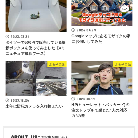
2024.04.29
Googleマップにあるモザイクの家
2023.03.31
にお伺いしてみた
ダイソーで500円で販売している撮
影ボックスを使ってみました【#ミ
ニュチュア撮影ブース】
よもやま話
よもやま話
2025.10.19
2023.12.26
HP(ヒューレット・パッカード)の
来年は防犯カメラを入れ替えたい
注文トラブルで感じた“人の対応
力”の差
ABOUT US