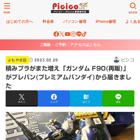
MENU
SEARCH
はじめての方へ
料金表
パソコン修理
iPhone修理
よくあ
ご連絡・ご予約・アクセスはこちら
2023.02.20
ピシコ
よもやま話
積みプラがまた増え「ガンダム F90(再販)」
がプレバン(プレミアムバンダイ)から届きまし
た
ポスト
シェア
はてブ
送る