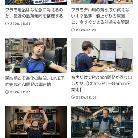
プラモデル用の薄め液が買えな
プラモ用品はなぜ急に消えるの
い！？品薄・値上がりの原因
か、最近の品薄傾向を整理する
と、今すぐできる対処法を解説
2026.05.01
2026.03.28
音声だけでPython開発が回り出
閑散期こそ進化の時間、LINE予
した話【ChatGPT→Gemini分
約完成とAI開発の現在地
業術】
2026.02.23
2026.02.06