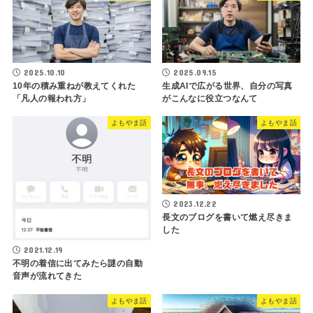
2025.10.10
2025.09.15
10年の積み重ねが教えてくれた
生成AIで広がる世界、自分の写真
「凡人の報われ方」
がこんなに役立つなんて
よもやま話
よもやま話
2023.12.22
長文のブログを書いて燃え尽きま
した
2021.12.19
不明の着信に出てみたら謎の自動
音声が流れてきた
よもやま話
よもやま話