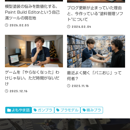
模型塗装の悩みを数値化する。
ブログ更新が止まっていた理由
Paint Build Editorという自己
と、今作っている“塗料管理ソフ
満ツールの現在地
ト”について
2026.02.05
2026.02.04
ゲームを「やらなくなった」わ
最近よく聞く「パニおじ」って
けじゃない。ただ時間がないだ
何者？
け
2025.11.16
2025.12.16
よもやま話
ガンプラ
プラモデル
積みプラ