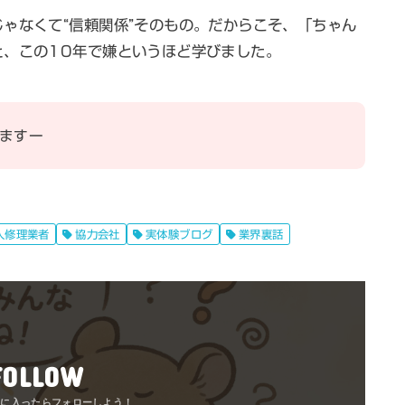
ゃなくて“信頼関係”そのもの。だからこそ、「ちゃん
と、この10年で嫌というほど学びました。
ますー
人修理業者
協力会社
実体験ブログ
業界裏話
FOLLOW