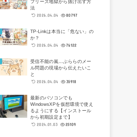
フリーズ地獄から抜け出す方
法
2026.04.04
80797
TP-Linkは本当に「危ない」の
か？
2026.04.04
76122
受信不能の嵐…ぷららのメー
ル問題の現場から伝えたいこ
と
2026.04.04
35918
最新のパソコンでも
WindowsXPを仮想環境で使え
るようにする【インストール
から初期設定まで】
2024.01.03
25109