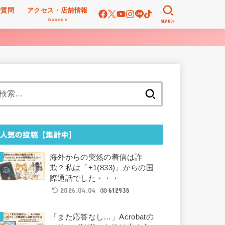
ご質問
アクセス・店舗情報
Access
SEARCH
検
索:
人気の投稿【集計中】
海外からの突然の着信は詐
欺？私は「+1(833)」からの国
際通話でした・・・
2026.04.04
612935
「また応答なし…」Acrobatの