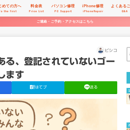
じめての方へ
料金表
パソコン修理
iPhone修理
よくある
To the first
Price List
PC Support
iPhoneRepair
Q&A
ご連絡・ご予約・アクセスはこちら
ピシコ
ある、登記されていないゴー
します
はてブ
送る