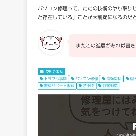
パソコン修理って、ただの技術のやり取りじ
と存在している」ことが大前提になるのだ
またこの進展があれば書き
よもやま話
トラブル事例
パソコン修理
信頼関係
個
無料サポート誤解
苫小牧
顧客対応