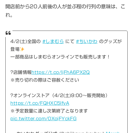
開店前から20人前後の人が並ぶ程の行列の意味は、こ
れ。
4/2(土)全国の
#しまむら
にて
#ちいかわ
のグッズが
登場
一部商品はしまむらオンラインでも販売します！
?店舗情報
https://t.co/ljFhA6PX2Q
※売り切れの際はご容赦ください
?オンラインストア（4/2(土)9:00～販売開始）
https://t.co/FQHXC5IfvA
※予定数量に達し次第終了となります
pic.twitter.com/0XojFYckFG