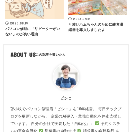
2023.04.11
2025.08.19
可愛いハムちゃんのために酸素濃
パソコン修理に「リピーターがい
縮器を導入しましたよ
ない」のが良い理由
ABOUT US
ピシコ
苫小牧でパソコン修理店「ピシコ」を16年経営。 毎日テックブ
ログを更新しながら、 企業のAI導入・業務自動化を伴走支援し
ています。 自分の会社で実装した「自動化」：
予約システ
ムの完全自動化
見積書の自動生成
請求書の自動発行 あ