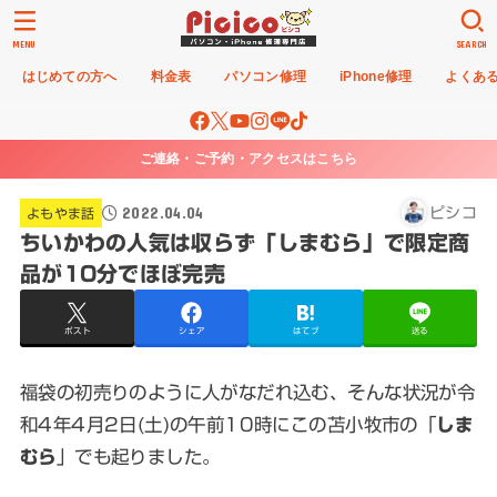
MENU
SEARCH
はじめての方へ
料金表
パソコン修理
iPhone修理
よくあ
ご連絡・ご予約・アクセスはこちら
2022.04.04
ピシコ
よもやま話
ちいかわの人気は収らず「しまむら」で限定商
品が10分でほぼ完売
ポスト
シェア
はてブ
送る
福袋の初売りのように人がなだれ込む、そんな状況が令
和4年4月2日(土)の午前10時にこの苫小牧市の「
しま
むら
」でも起りました。