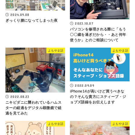
2024.09.08
ぎっくり腰になってしまった夜
2023.10.07
パソコンを修理される際に「もう
〇〇歳を過ぎだから・・あと何年
使うか」とのご相談について
よもやま話
よもやま話
2022.09.09
iPhone14が高いけど買うべきな
2022.08.23
の？そんな貴方にスティーブ・ジ
ョブズ語録をお伝えします
ニキビダニに襲われているハムス
ターの経過をデジタル顕微鏡で経
過を見てみた
よもやま話
よもやま話