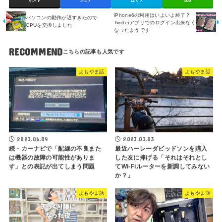
ポスト
シェア
はてブ
送る
iPhone6の利用はいよいよ終了？
パソコンの動作が遅すぎたので
Twitterアプリでのログイン出来なく
CPUを交換しました
なったようです
RECOMMEND
よもやま話
よもやま話
2023.06.09
2023.03.03
続・カーナビで「配線の不良また
最近ハーレーダビッドソンを購入
は機器の故障の可能性がありま
した友に捧げる「それはそれとし
す」との表記が出てしまう問題
てWi-Fiルーターを新調してみない
か？」
よもやま話
よもやま話