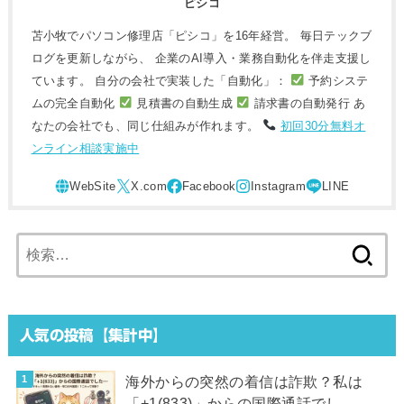
ピシコ
苫小牧でパソコン修理店「ピシコ」を16年経営。 毎日テックブ
ログを更新しながら、 企業のAI導入・業務自動化を伴走支援し
ています。 自分の会社で実装した「自動化」：
予約システ
ムの完全自動化
見積書の自動生成
請求書の自動発行 あ
なたの会社でも、同じ仕組みが作れます。
初回30分無料オ
ンライン相談実施中
検
索:
人気の投稿【集計中】
海外からの突然の着信は詐欺？私は
「+1(833)」からの国際通話でし