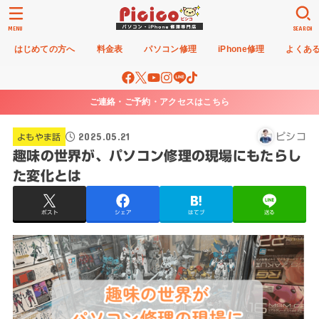
MENU
SEARCH
はじめての方へ
料金表
パソコン修理
iPhone修理
よくあ
ご連絡・ご予約・アクセスはこちら
2025.05.21
ピシコ
よもやま話
趣味の世界が、パソコン修理の現場にもたらし
た変化とは
ポスト
シェア
はてブ
送る