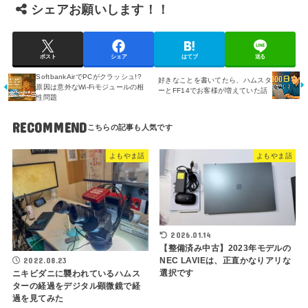
シェアお願いします！！
ポスト
シェア
はてブ
送る
SoftbankAirでPCがクラッシュ!?
好きなことを書いてたら、ハムスタ
原因は意外なWi-Fiモジュールの相
ーとFF14でお客様が増えていた話
性問題
RECOMMEND
よもやま話
よもやま話
2026.01.14
【整備済み中古】2023年モデルの
2022.08.23
NEC LAVIEは、正直かなりアリな
選択です
ニキビダニに襲われているハムス
ターの経過をデジタル顕微鏡で経
過を見てみた