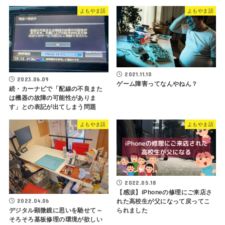
よもやま話
よもやま話
2021.11.10
2023.06.09
ゲーム障害ってなんやねん？
続・カーナビで「配線の不良また
は機器の故障の可能性がありま
す」との表記が出てしまう問題
よもやま話
よもやま話
2022.05.18
【感涙】iPhoneの修理にご来店さ
2022.04.06
れた高校生が父になって戻ってこ
られました
デジタル顕微鏡に思いを馳せて～
そろそろ基板修理の環境が欲しい