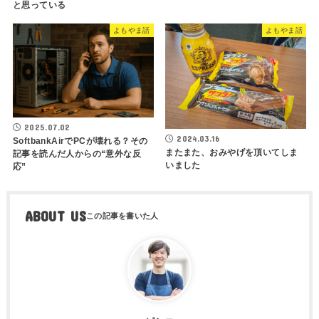
と思っている
よもやま話
よもやま話
2025.07.02
2024.03.16
SoftbankAirでPCが壊れる？その
またまた、おみやげを頂いてしま
記事を読んだ人からの“意外な反
いました
応”
ABOUT US