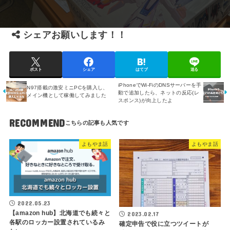
シェアお願いします！！
ポスト
シェア
はてブ
送る
iPhoneでWi-FiのDNSサーバーを手
N97搭載の激安ミニPCを購入し、
動で追加したら、ネットの反応(レ
メイン機として稼働してみました
スポンス)が向上したよ
RECOMMEND
よもやま話
よもやま話
2022.05.23
【amazon hub】北海道でも続々と
2023.02.17
各駅のロッカー設置されているみ
確定申告で役に立つツイートが