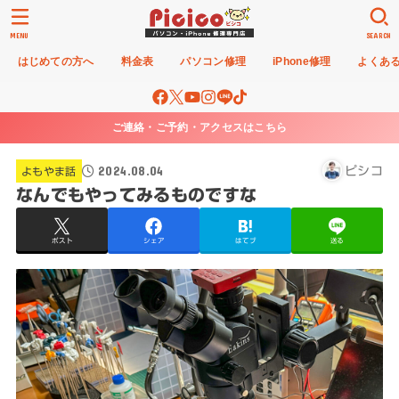
MENU
SEARCH
はじめての方へ
料金表
パソコン修理
iPhone修理
よくあ
ご連絡・ご予約・アクセスはこちら
2024.08.04
ピシコ
よもやま話
なんでもやってみるものですな
ポスト
シェア
はてブ
送る