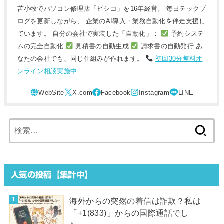
苫小牧でパソコン修理店「ピシコ」を16年経営。 毎日テックブ
ログを更新しながら、 企業のAI導入・業務自動化を伴走支援し
ています。 自分の会社で実装した「自動化」：
予約システ
ムの完全自動化
見積書の自動生成
請求書の自動発行 あ
なたの会社でも、同じ仕組みが作れます。
初回30分無料オ
ンライン相談実施中
検
索:
人気の投稿【集計中】
海外からの突然の着信は詐欺？私は
「+1(833)」からの国際通話でし