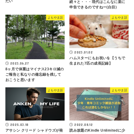
たい
続々と・・・現代はこんなに楽に
申告できるのですねー(白目)
よもやま話
よもやま話
2023.01.02
ハムスターにもお祝いを【うちで
2023.06.27
生まれた7匹の成長記録】
8ヶ月で体重はマイナス23キロ減の
ご報告と私なりの備忘録を残して
おこうと思います
よもやま話
よもやま話
2025.03.18
2022.08.12
アサシン クリード シャドウズが発
読み放題のKindle Unlimitedに少