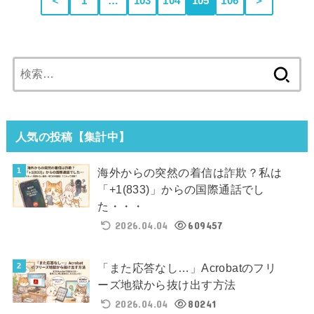
＜
1
…
103
104
105
106
＞
検
索:
人気の投稿【集計中】
海外からの突然の着信は詐欺？私は
「+1(833)」からの国際通話でし
た・・・
2026.04.04
609457
「また応答なし…」Acrobatのフリ
ーズ地獄から抜け出す方法
2026.04.04
80241