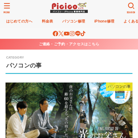
MENU
SEARCH
はじめての方へ
料金表
パソコン修理
iPhone修理
よくあ
ご連絡・ご予約・アクセスはこちら
パソコンの事
パソコンの事