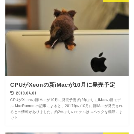
CPUがXeonの新iMacが10月に発売予定
2018.04.01
CPUがXeonの新iMacが10月に発売予定 約2年ぶりにiMacの新モデ
ル MacRumorsの記事によると、2017年の10月に新iMacが発売され
るとの情報がありました。約2年ぶりのモデルはスペックを極限にま
で上...