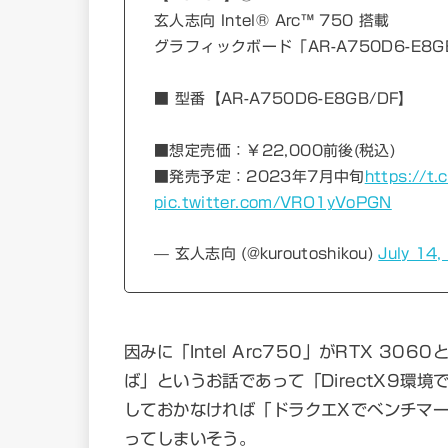
玄人志向 Intel® Arc™ 750 搭載
グラフィックボード「AR-A750D6-E8G
■ 型番【AR-A750D6-E8GB/DF】
■想定売価：￥22,000前後(税込)
■発売予定：2023年7月中旬
https://t.
pic.twitter.com/VRO1yVoPGN
— 玄人志向 (@kuroutoshikou)
July 14
因みに「Intel Arc750」がRTX 30
ば」というお話であって「DirectX9環
しておかなければ「ドラクエXでベンチマーク計
ってしまいそう。