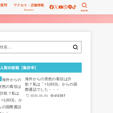
ご質問
アクセス・店舗情報
Access
SEARCH
検
索:
人気の投稿【集計中】
海外からの突然の着信は詐
欺？私は「+1(833)」からの国
際通話でした・・・
2026.04.04
612307