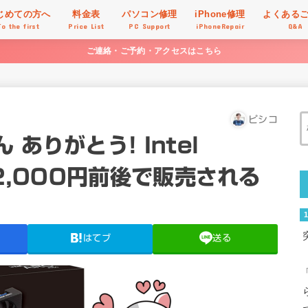
じめての方へ
料金表
パソコン修理
iPhone修理
よくある
To the first
Price List
PC Support
iPhoneRepair
Q&A
ご連絡・ご予約・アクセスはこちら
ピシコ
ありがとう! Intel
22,000円前後で販売される
はてブ
送る