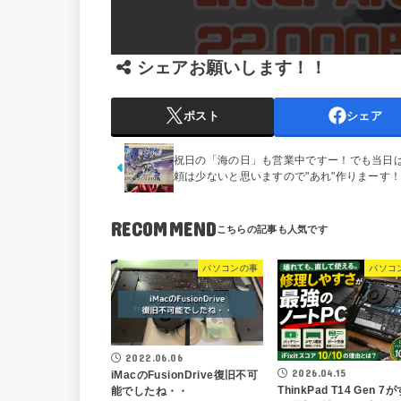
シェアお願いします！！
ポスト
シェア
祝日の「海の日」も営業中ですー！でも当日
頼は少ないと思いますので"あれ"作りまーす
RECOMMEND
パソコンの事
パソコ
2022.06.06
2026.04.15
iMacのFusionDrive復旧不可
ThinkPad T14 Gen 7
能でしたね・・