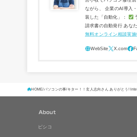
苫小牧でパソコン修理店
ながら、 企業のAI導
装した「自動化」：
請求書の自動発行 あな
無料オンライン相談実施
HOME
パソコンの事
キター！！玄人志向さん ありがとう! Intel
About
ピシコ