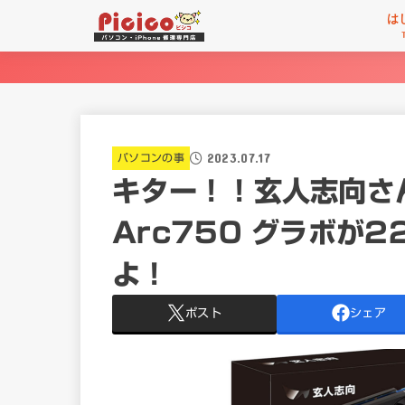
は
2023.07.17
パソコンの事
キター！！玄人志向さん 
Arc750 グラボが
よ！
ポスト
シェア