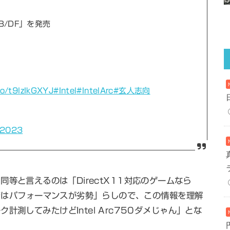
B/DF」を発売
co/t9lzIkGXYJ
#Intel
#IntelArc
#玄人志向
, 2023
60と同等と言えるのは「DirectX11対応のゲームなら
境ではパフォーマンスが劣勢」らしので、この情報を理解
測してみたけどIntel Arc750ダメじゃん」とな