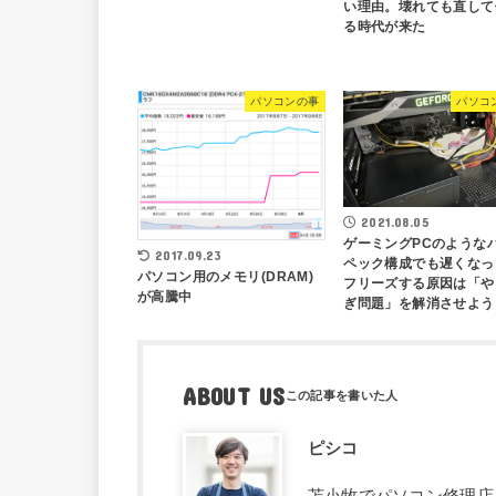
い理由。壊れても直して
る時代が来た
パソコンの事
パソコ
2021.08.05
ゲーミングPCのような
2017.09.23
ペック構成でも遅くなっ
パソコン用のメモリ(DRAM)
フリーズする原因は「や
が高騰中
ぎ問題」を解消させよう
ABOUT US
ピシコ