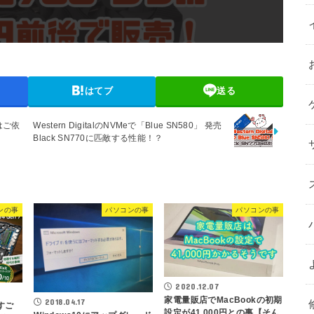
はてブ
送る
はご依
Western DigitalのNVMeで「Blue SN580」 発売
！
Black SN770に匹敵する性能！？
ンの事
パソコンの事
パソコンの事
2020.12.07
家電量販店でMacBookの初期
2018.04.17
がすご
設定が41,000円との事【そん