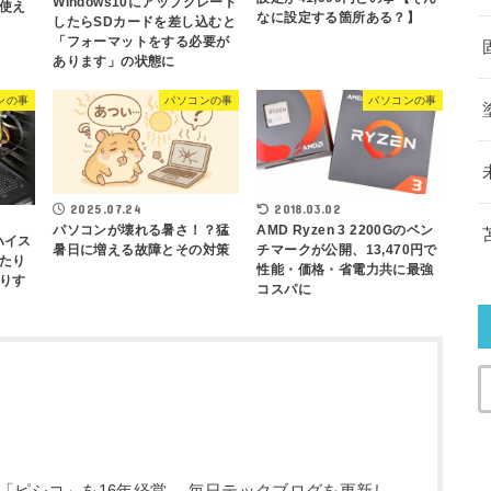
Windows10にアップグレード
使え
なに設定する箇所ある？】
したらSDカードを差し込むと
「フォーマットをする必要が
あります」の状態に
ンの事
パソコンの事
パソコンの事
2018.03.02
2025.07.24
AMD Ryzen 3 2200Gのベン
パソコンが壊れる暑さ！？猛
ハイス
チマークが公開、13,470円で
暑日に増える故障とその対策
たり
性能・価格・省電力共に最強
りす
コスパに