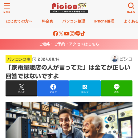
MENU
SEARCH
はじめての方へ
料金表
パソコン修理
iPhone修理
よくあ
ご連絡・ご予約・アクセスはこちら
2024.08.14
ピシコ
パソコンの事
「家電量販店の人が言ってた」は全てが正しい
回答ではないですよ
ポスト
シェア
はてブ
送る