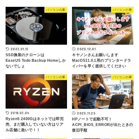
パソコンの事
パソコンの事
2023.01.13
2020.12.01
SSD換装のクローンは
キヤノンさんお願いします
EaseUS Todo Backup Homeしか
MacOS11.0.1用のプリンタードラ
ないでしょ
イバーを早く提供してください
パソコンの事
パソコンの事
2018.03.04
2025.11.25
Ryzen5 2400Gはネットでは即完
HPノートで起動不可！
売、まだ購入していない方はリア
ACPI_BIOS_ERRORが出たときの
ル店舗に急いで！！
復旧手順