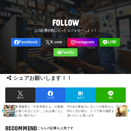
FOLLOW
シェアお願いします！！
ポスト
シェア
はてブ
送る
家電修理人「今井和美さん」の動画
FF14の黄金のレガシーの発売から
を観てみましたが、これは凄いとし
約1ヶ月が経ち、クリア後の感想を
か言い様がない
述べたいと思います
RECOMMEND