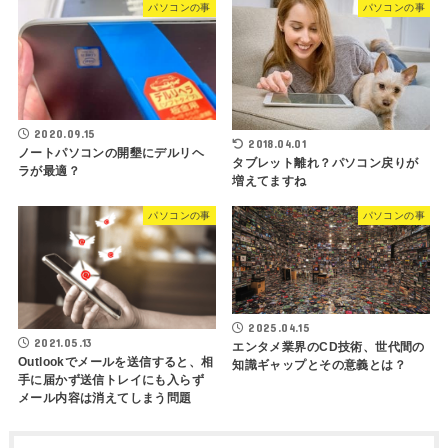
パソコンの事
パソコンの事
2020.09.15
2018.04.01
ノートパソコンの開墾にデルリヘ
タブレット離れ？パソコン戻りが
ラが最適？
増えてますね
パソコンの事
パソコンの事
2025.04.15
2021.05.13
エンタメ業界のCD技術、世代間の
Outlookでメールを送信すると、相
知識ギャップとその意義とは？
手に届かず送信トレイにも入らず
メール内容は消えてしまう問題