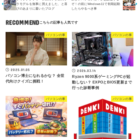
ラモデルを無事に買えました、と喜
ぞ！の前にWindows11で初期起動
びのあまりに書いたブログ
したらやるべき事
RECOMMEND
パソコンの事
パソコンの事
2025.01.05
2026.03.14
パソコン博士になれるかな？ 全世
Ryzen 9000系ゲーミングPCが起
代向けクイズに挑戦！
動しない？ EXPOとBIOS更新まで
行った診断事例
パソコンの事
パソコンの事