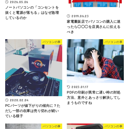
2026.05.06
ノートパソコンの「コンセントを
抜くと電源が落ちる」はなぜ急増
2019.06.23
しているのか
家電量販店でパソコンの購入に迷
ったら◯◯◯を店員さんに伝える
べき
パソコンの事
パソコンの事
2023.01.17
PDFの印刷が異常に遅い時の対処
方法、意外とあっさり解決してし
2020.02.04
まうものですね
PCパーツが値下がりの傾向に？た
だし一部の在庫は売り切れが続い
ている様子
パソコンの事
パソコンの事