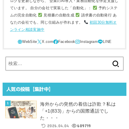
ログを更新しながら、 企業のAI導入・業務自動化を伴走支援し
ています。 自分の会社で実装した「自動化」：
予約システ
ムの完全自動化
見積書の自動生成
請求書の自動発行 あ
なたの会社でも、同じ仕組みが作れます。
初回30分無料オ
ンライン相談実施中
検
索:
人気の投稿【集計中】
海外からの突然の着信は詐欺？私は
「+1(833)」からの国際通話でし
た・・・
2026.04.04
609719