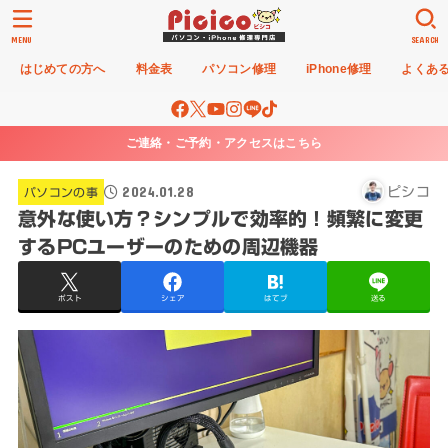
MENU
SEARCH
はじめての方へ
料金表
パソコン修理
iPhone修理
よくあ
ご連絡・ご予約・アクセスはこちら
2024.01.28
ピシコ
パソコンの事
意外な使い方？シンプルで効率的！頻繁に変更
するPCユーザーのための周辺機器
ポスト
シェア
はてブ
送る