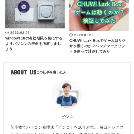
2022.02.02
2020.08.29
windows10の有効期限を気にする
CHUWI Lark Boxでゲームはサク
よりパソコンの寿命を考慮しまし
サク動くのか？ベンチマークソフ
ょう
トを使って計測してみた
ABOUT US
ピシコ
苫小牧でパソコン修理店「ピシコ」を16年経営。 毎日テックブ