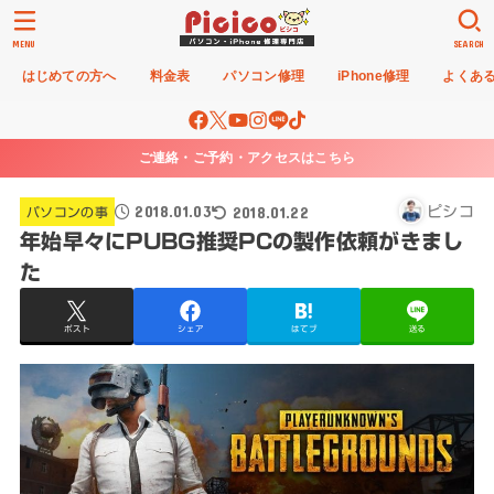
MENU
SEARCH
はじめての方へ
料金表
パソコン修理
iPhone修理
よくあ
ご連絡・ご予約・アクセスはこちら
2018.01.03
2018.01.22
ピシコ
パソコンの事
年始早々にPUBG推奨PCの製作依頼がきまし
た
ポスト
シェア
はてブ
送る