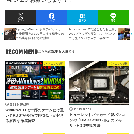
シェアお願いします！！
ポスト
シェア
はてブ
送る
AppleがiPhone6以降のバッテリー
AmazonFireTVで過ごしたお正月、
交換費用を3,200円にする様子なの
Webブラウザを実装してリビング
で当店も値下げを検討中
では無くてはならない存在に
RECOMMEND
パソコンの事
パソコンの事
2026.04.09
2019.07.17
Windows 11で一部のゲームだけ重
ヒューレットパッカード製パソコ
い？RUSTやGTAでFPS低下が起き
ンの「HP 22-c0017jp」のメモ
る原因を徹底調査
リ・HDD交換方法