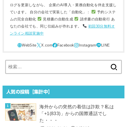
ログを更新しながら、 企業のAI導入・業務自動化を伴走支援し
ています。 自分の会社で実装した「自動化」：
予約システ
ムの完全自動化
見積書の自動生成
請求書の自動発行 あ
なたの会社でも、同じ仕組みが作れます。
初回30分無料オ
ンライン相談実施中
検
索:
人気の投稿【集計中】
海外からの突然の着信は詐欺？私は
「+1(833)」からの国際通話でし
た・・・