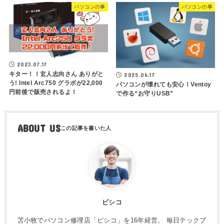
パソコンの事
パソコンの事
2023.07.17
キター！！玄人志向さん ありがと
2025.06.17
う! Intel Arc750 グラボが22,000
パソコンが壊れても安心！Ventoy
円前後で販売されるよ！
で作る“お守りUSB”
ABOUT US
ピシコ
苫小牧でパソコン修理店「ピシコ」を16年経営。 毎日テックブ