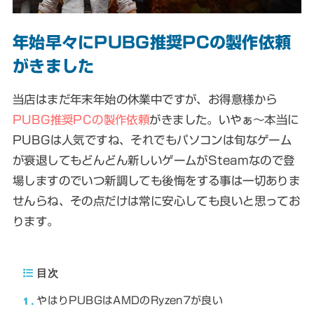
年始早々にPUBG推奨PCの製作依頼
がきました
当店はまだ年末年始の休業中ですが、お得意様から
PUBG推奨PCの製作依頼
がきました。いやぁ～本当に
PUBGは人気ですね、それでも
パソコンは旬なゲーム
が衰退してもどんどん新しいゲームがSteamなので登
場します
のでいつ新調しても後悔をする事は一切ありま
せんらね、その点だけは常に安心しても良いと思ってお
ります。
目次
1
やはりPUBGはAMDのRyzen7が良い