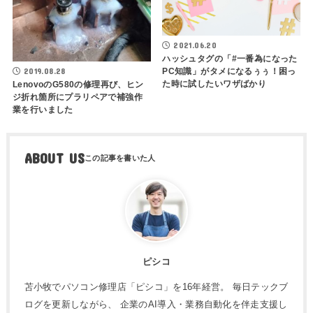
2021.06.20
ハッシュタグの「#一番為になった
2019.08.28
PC知識」がタメになるぅぅ！困っ
た時に試したいワザばかり
LenovoのG580の修理再び、ヒン
ジ折れ箇所にプラリペアで補強作
業を行いました
ABOUT US
ピシコ
苫小牧でパソコン修理店「ピシコ」を16年経営。 毎日テックブ
ログを更新しながら、 企業のAI導入・業務自動化を伴走支援し