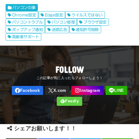
パソコンの事
Chrome設定
Edge設定
ウイルスではない
パソコントラブル
パソコン修理
ブラウザ設定
ポップアップ通知
迷惑広告
通知許可削除
高齢者サポート
FOLLOW
シェアお願いします！！