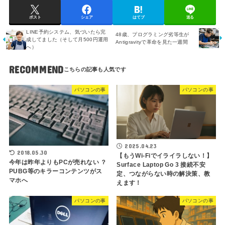
ポスト
シェア
はてブ
送る
LINE予約システム、気づいたら完
48歳、プログラミング劣等生が
成してました（そして月500円運用
Antigravityで革命を見た一週間
へ）
RECOMMEND
パソコンの事
パソコンの事
2025.04.23
2018.05.30
【もうWi-Fiでイライラしない！】
今年は昨年よりもPCが売れない ？
Surface Laptop Go 3 接続不安
PUBG等のキラーコンテンツがス
定、つながらない時の解決策、教
マホへ
えます！
パソコンの事
パソコンの事