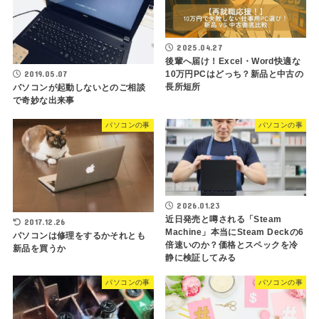
2025.04.27
後輩へ届け！Excel・Word快適な
2019.05.07
10万円PCはどっち？新品と中古の
長所短所
パソコンが起動しないとのご相談
で奇妙な出来事
パソコンの事
パソコンの事
2026.01.23
近日発売と噂される「Steam
2017.12.26
Machine」本当にSteam Deckの6
パソコンは修理をするかそれとも
倍速いのか？価格とスペックを冷
新品を買うか
静に検証してみる
パソコンの事
パソコンの事