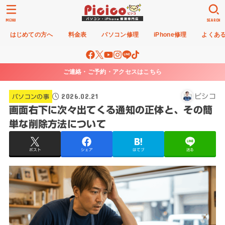
MENU
SEARCH
はじめての方へ
料金表
パソコン修理
iPhone修理
よくあ
ご連絡・ご予約・アクセスはこちら
2026.02.21
ピシコ
パソコンの事
画面右下に次々出てくる通知の正体と、その簡
単な削除方法について
ポスト
シェア
はてブ
送る