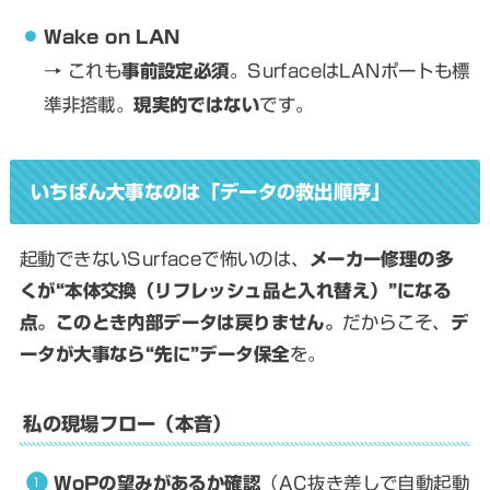
Wake on LAN
→ これも
事前設定必須
。SurfaceはLANポートも標
準非搭載。
現実的ではない
です。
いちばん大事なのは「データの救出順序」
起動できないSurfaceで怖いのは、
メーカー修理の多
くが“本体交換（リフレッシュ品と入れ替え）”になる
点。このとき内部データは戻りません。
だからこそ、
デ
ータが大事なら“先に”データ保全
を。
私の現場フロー（本音）
WoPの望みがあるか確認
（AC抜き差しで自動起動