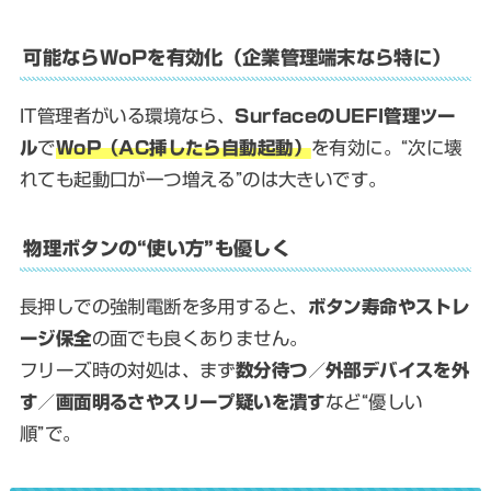
可能ならWoPを有効化（企業管理端末なら特に）
IT管理者がいる環境なら、
SurfaceのUEFI管理ツー
ル
で
WoP（AC挿したら自動起動）
を有効に。“次に壊
れても起動口が一つ増える”のは大きいです。
物理ボタンの“使い方”も優しく
長押しでの強制電断を多用すると、
ボタン寿命やストレ
ージ保全
の面でも良くありません。
フリーズ時の対処は、まず
数分待つ／外部デバイスを外
す／画面明るさやスリープ疑いを潰す
など“優しい
順”で。