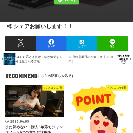
シェアお願いします！！
ポスト
シェア
はてブ
送る
GEO対応とは何か？AIが信頼する
11月の営業日のお知らせ【2025
修理屋になる方法
年】
RECOMMEND
パソコンの事
パソコンの事
2025.04.05
まだ諦めない！購入3年落ちジャン
クノートPCの意外な活用術