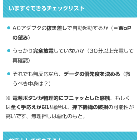
いますぐできるチェックリスト
ACアダプタの
抜き差し
で自動起動するか（＝
WoP
の望み
）
うっかり
完全放電
していないか（30分以上充電して
再確認）
それでも無反応なら、
データの優先度を決める
（救
うべき中身は？）
※
電源ボタンが物理的にフニャッとした感触
、もしく
は
全く手応えがない
場合は、
押下機構の破損
の可能性が
高いです。無理押しは悪化のもと。