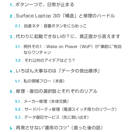
1
ボタン一つで、日常が止まる
2
Surface Laptop 3の「構造」と修理のハードル
2.1
自虐ネタ：音量ボタンをにらめっこ
3
代わりに起動できないの？に、真正面から答えます
3.1
例外その1：Wake on Power（WoP）が“事前に”有効
ならワンチャン
3.2
それ以外のアイデアはどう？
4
いちばん大事なのは「データの救出順序」
4.1
私の現場フロー（本音）
5
修理・復旧の選択肢とそれぞれのリアル
5.1
メーカー修理（本体交換）
5.2
サードパーティ修理（電源スイッチ周りのリワーク）
5.3
データ復旧サービス（先に救い出す）
6
再発させない“運用のコツ”（直った後の話）