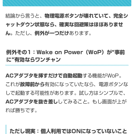
結論から言うと、
物理電源ボタンが壊れていて、完全シ
ャットダウン状態なら、確実な回避策はほぼありませ
ん。
ただし、
例外が一つだけ
あります。
例外その1：Wake on Power（WoP）が“事前
に”有効ならワンチャン
ACアダプタを挿すだけで自動起動
する機能がWoP。
これが
故障前から
有効になっていたなら、電源ボタンな
しで起動する可能性があります。試し方はシンプルで、
ACアダプタを抜き差し
してみること。もし画面が上が
れば勝ちです。
ただし現実：個人利用ではONになっていないこと