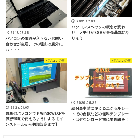
2021.07.03
パソコンスペックの概念が変わ
2018.08.05
り、メモリが8GBが最低基準にな
りそう
パソコンの電源が入らないお問い
合わせが急増、その理由は意外に
も・・・
パソコンの事
パソコンの事
2020.05.22
2024.01.03
給付金申請に使えるエクセルシー
最新のパソコンでもWindowsXPを
トでの台帳などの無料テンプレー
仮想環境で使えるようにする【イ
トはダウンロード前に要確認を！
ンストールから初期設定まで】