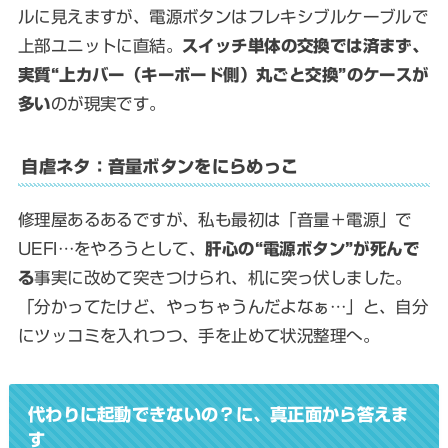
ルに見えますが、電源ボタンはフレキシブルケーブルで
上部ユニットに直結。
スイッチ単体の交換では済まず、
実質“上カバー（キーボード側）丸ごと交換”のケースが
多い
のが現実です。
自虐ネタ：音量ボタンをにらめっこ
修理屋あるあるですが、私も最初は「音量＋電源」で
UEFI…をやろうとして、
肝心の“電源ボタン”が死んで
る
事実に改めて突きつけられ、机に突っ伏しました。
「分かってたけど、やっちゃうんだよなぁ…」と、自分
にツッコミを入れつつ、手を止めて状況整理へ。
代わりに起動できないの？に、真正面から答えま
す