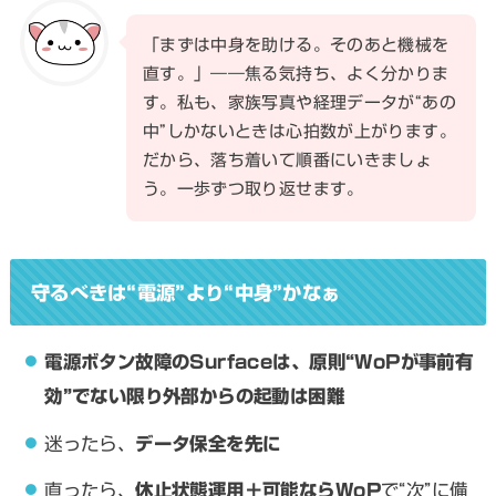
「まずは中身を助ける。そのあと機械を
直す。」――焦る気持ち、よく分かりま
す。私も、家族写真や経理データが“あの
中”しかないときは心拍数が上がります。
だから、落ち着いて順番にいきましょ
う。一歩ずつ取り返せます。
守るべきは“電源”より“中身”かなぁ
電源ボタン故障のSurfaceは、原則“WoPが事前有
効”でない限り外部からの起動は困難
迷ったら、
データ保全を先に
直ったら、
休止状態運用＋可能ならWoP
で“次”に備