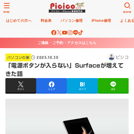
MENU
SEARCH
はじめての方へ
料金表
パソコン修理
iPhone修理
よくあ
ご連絡・ご予約・アクセスはこちら
2025.10.30
ピシコ
パソコンの事
「電源ボタンが入らない」Surfaceが増えて
きた話
ポスト
シェア
はてブ
送る