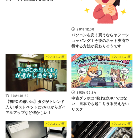
2018.12.30
パソコンを安く買うならヤフーシ
ョッピング？今後のネット決済で
得する方法が変わりそうです
パソコンの事
パソコンの事
2026.03.24
2021.01.29
中古グラボは“映ればOK”ではな
【初PCの思い出】タグがトレンド
い 日本でも起こりうる見えない
入り!ポストペットにVAIOからダイ
リスク
アルアップなど懐かしい！
パソコンの事
パソコンの事