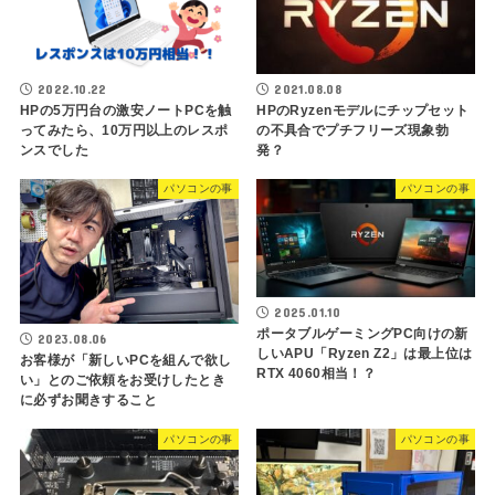
2022.10.22
2021.08.08
HPの5万円台の激安ノートPCを触
HPのRyzenモデルにチップセット
ってみたら、10万円以上のレスポ
の不具合でプチフリーズ現象勃
ンスでした
発？
パソコンの事
パソコンの事
2025.01.10
ポータブルゲーミングPC向けの新
2023.08.06
しいAPU「Ryzen Z2」は最上位は
お客様が「新しいPCを組んで欲し
RTX 4060相当！？
い」とのご依頼をお受けしたとき
に必ずお聞きすること
パソコンの事
パソコンの事