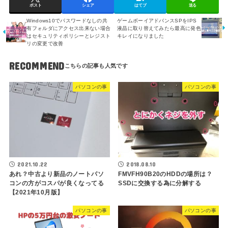
ポスト
シェア
はてブ
送る
Windows10でパスワードなしの共
ゲームボーイアドバンスSPをIPS
有フォルダにアクセス出来ない場合
液晶に取り替えてみたら最高に発色
はセキュリティポリシーとレジスト
キレイになりました
リの変更で改善
RECOMMEND
パソコンの事
パソコンの事
2021.10.22
2018.08.10
あれ？中古より新品のノートパソ
FMVFH90B20のHDDの場所は？
コンの方がコスパが良くなってる
SSDに交換する為に分解する
【2021年10月版】
パソコンの事
パソコンの事