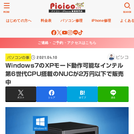
MENU
SEARCH
はじめての方へ
料金表
パソコン修理
iPhone修理
よくあ
ご連絡・ご予約・アクセスはこちら
2021.04.10
ピシコ
パソコンの事
Windows7のXPモード動作可能なインテル
第6世代CPU搭載のNUCが2万円以下で販売
中
ポスト
シェア
はてブ
送る