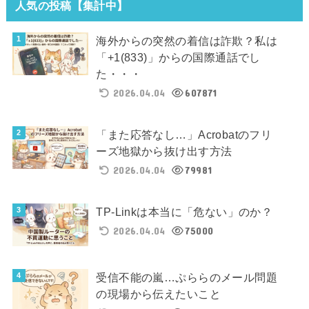
人気の投稿【集計中】
海外からの突然の着信は詐欺？私は
「+1(833)」からの国際通話でし
た・・・
2026.04.04
607871
「また応答なし…」Acrobatのフリ
ーズ地獄から抜け出す方法
2026.04.04
79981
TP-Linkは本当に「危ない」のか？
2026.04.04
75000
受信不能の嵐…ぷららのメール問題
の現場から伝えたいこと