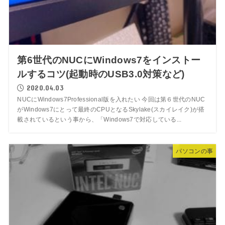
第6世代のNUCにWindows7をインストー
ルするコツ(起動時のUSB3.0対策など)
2020.04.03
NUCにWindows7Professional版を入れたい 今回は第６世代のNUC
がWindows7にとって最終のCPUとなるSkylake(スカイレイク)が搭
載されているという事から、「Windows7で対応している...
パソコンの事