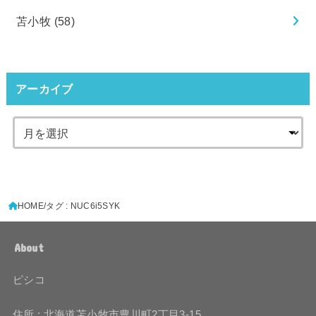
苫小牧
(58)
アーカイブ
HOME
タグ : NUC6i5SYK
About
ピシコ
住所 : 北海道苫小牧市豊川町2丁目3-15