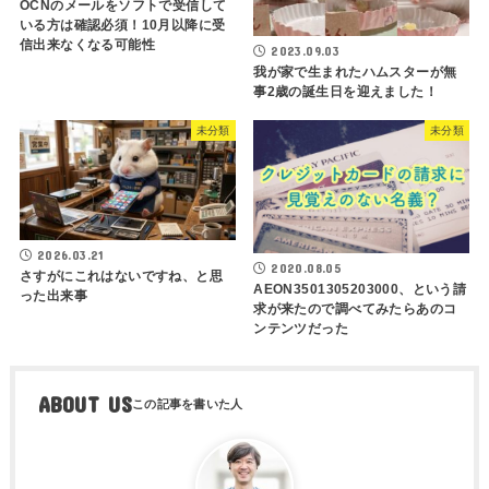
OCNのメールをソフトで受信して
いる方は確認必須！10月以降に受
信出来なくなる可能性
2023.09.03
我が家で生まれたハムスターが無
事2歳の誕生日を迎えました！
未分類
未分類
2026.03.21
2020.08.05
さすがにこれはないですね、と思
AEON3501305203000、という請
った出来事
求が来たので調べてみたらあのコ
ンテンツだった
ABOUT US