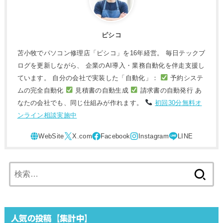
ピシコ
苫小牧でパソコン修理店「ピシコ」を16年経営。 毎日テックブ
ログを更新しながら、 企業のAI導入・業務自動化を伴走支援し
ています。 自分の会社で実装した「自動化」：
予約システ
ムの完全自動化
見積書の自動生成
請求書の自動発行 あ
なたの会社でも、同じ仕組みが作れます。
初回30分無料オ
ンライン相談実施中
検
索:
人気の投稿【集計中】