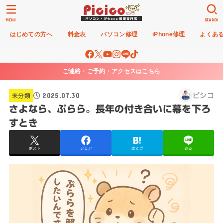
MENU
SEARCH
はじめての方へ
料金表
パソコン修理
iPhone修理
よくあ
ご連絡・ご予約・アクセスはこちら
2025.07.30
ピシコ
未分類
さよなら、ぷらら。長年の付き合いに幕を下ろ
すとき
ポスト
シェア
はてブ
送る