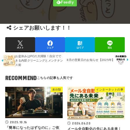
シェアお願いします！！
ポスト
シェア
はてブ
送る
お盆休みはPCの大掃除！自分でで
8月の営業日のお知らせ【2025年】
きる内部クリーニングとメンテナン
ス術
RECOMMEND
未分類
インターネットの事
2025.10.16
2026.06.20
「簡単になったはずなのに」ご依
メール全自動化の先にある未来｜