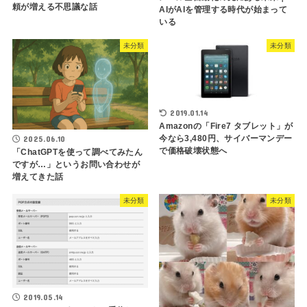
頼が増える不思議な話
AIがAIを管理する時代が始まって
いる
未分類
未分類
2019.01.14
Amazonの「Fire7 タブレット」が
今なら3,480円、サイバーマンデー
2025.06.10
で価格破壊状態へ
「ChatGPTを使って調べてみたん
ですが…」というお問い合わせが
増えてきた話
未分類
未分類
2019.05.14