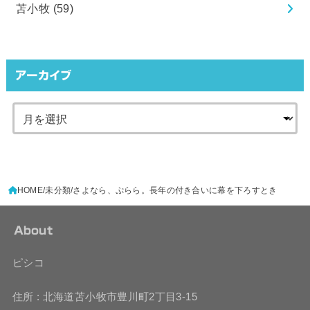
苫小牧
(59)
アーカイブ
HOME
未分類
さよなら、ぷらら。長年の付き合いに幕を下ろすとき
About
ピシコ
住所 : 北海道苫小牧市豊川町2丁目3-15