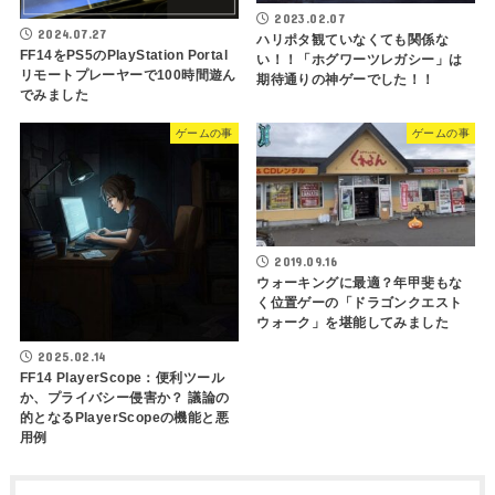
2023.02.07
2024.07.27
ハリポタ観ていなくても関係な
FF14をPS5のPlayStation Portal
い！！「ホグワーツレガシー」は
リモートプレーヤーで100時間遊ん
期待通りの神ゲーでした！！
でみました
ゲームの事
ゲームの事
2019.09.16
ウォーキングに最適？年甲斐もな
く位置ゲーの「ドラゴンクエスト
ウォーク」を堪能してみました
2025.02.14
FF14 PlayerScope：便利ツール
か、プライバシー侵害か？ 議論の
的となるPlayerScopeの機能と悪
用例