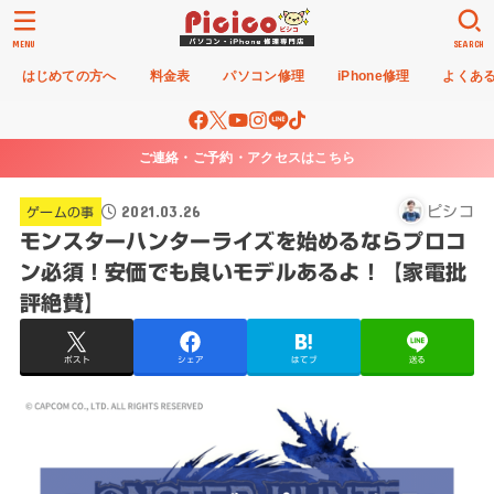
MENU
SEARCH
はじめての方へ
料金表
パソコン修理
iPhone修理
よくあ
ご連絡・ご予約・アクセスはこちら
2021.03.26
ピシコ
ゲームの事
モンスターハンターライズを始めるならプロコ
ン必須！安価でも良いモデルあるよ！【家電批
評絶賛】
ポスト
シェア
はてブ
送る