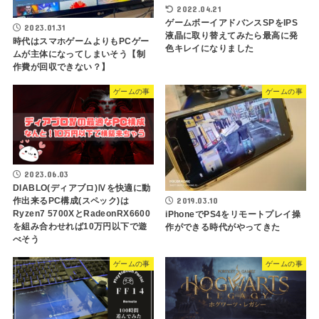
2022.04.21
ゲームボーイアドバンスSPをIPS
2023.01.31
液晶に取り替えてみたら最高に発
時代はスマホゲームよりもPCゲー
色キレイになりました
ムが主体になってしまいそう【制
作費が回収できない？】
ゲームの事
ゲームの事
2023.06.03
DIABLO(ディアブロ)Ⅳを快適に動
2019.03.10
作出来るPC構成(スペック)は
Ryzen7 5700XとRadeonRX6600
iPhoneでPS4をリモートプレイ操
を組み合わせれば10万円以下で遊
作ができる時代がやってきた
べそう
ゲームの事
ゲームの事