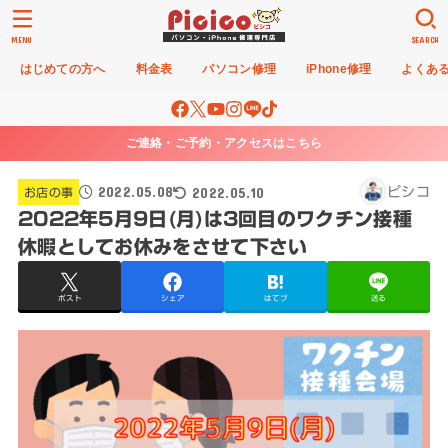
MENU
SEARCH
はじめての方へ
料金表
パソコン修理
iPhone修理
よくあ
ご連絡・ご予約・アクセスはこちら
2022.05.08
2022.05.10
ピシコ
お店の事
2022年5月9日(月)は3回目のワクチン接種
休暇としてお休みをさせて下さい
ポスト
シェア
はてブ
送る