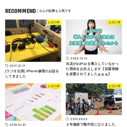
RECOMMEND
お店の事
お店の事
2020.12.14
当店がauPayを導入していなかっ
2017.12.31
た理由をお伝えします【加盟登録
[ラジオ出演] iPhone修理のお話を
を放置されてましたぁぁぁ】
してきました
お店の事
お店の事
2019.08.05
２年連続で熱中症になりました、
2018.04.01