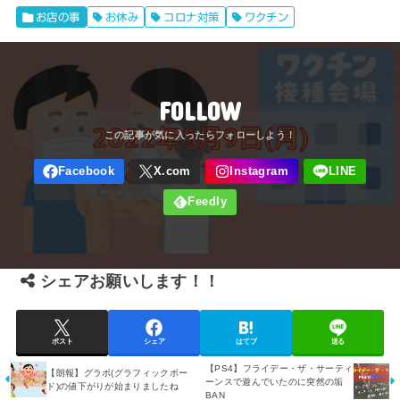
お店の事
お休み
コロナ対策
ワクチン
FOLLOW
シェアお願いします！！
ポスト
シェア
はてブ
送る
【PS4】フライデー・ザ・サーティ
【朗報】グラボ(グラフィックボー
ーンスで遊んでいたのに突然の垢
ド)の値下がりが始まりましたね
BAN