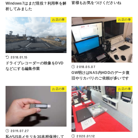
皆様もお気をつけくださいね
Windows7はまだ現役？利用率を解
析してみました
お店の事
お店の事
2018.01.15
ドライブレコーダーの映像をDVD
2018.05.07
などにする編集作業
GW明けはNAS内HDDのデータ復
旧やリカバリのご依頼が多いです
お店の事
お店の事
2019.07.27
2020.01.12
私がUSBメモリを30本程保持して