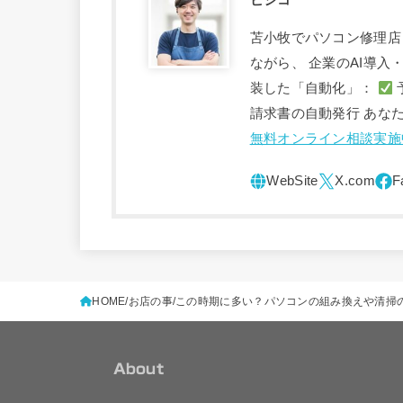
苫小牧でパソコン修理店
ながら、 企業のAI導
装した「自動化」：
請求書の自動発行 あな
無料オンライン相談実施
HOME
お店の事
この時期に多い？パソコンの組み換えや清掃
About