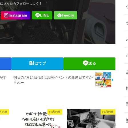
はてブ
送る
気がす
明日の7月14日(日)は合同イベントの最終日ですか
らねー
店の事
お店の事
お店の事