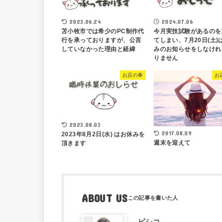
2023.06.24
2024.07.06
苫小牧市では希少のPC制作代
今月実技試験があるのを
行を承っておりますが、公言
てしまい、7月20日(土)
していなかった理由と経緯
みのお知らせをしなけれ
りません
お店の事
お
2023.08.03
2017.08.09
2023年8月2日(水) はお休みを
週末を迎えて
頂きます
ABOUT US
ピシコ