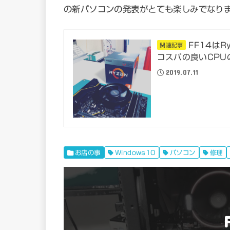
の新パソコンの発表がとても楽しみでなり
FF14は
関連記事
コスパの良いCPU
2019.07.11
お店の事
Windows10
パソコン
修理