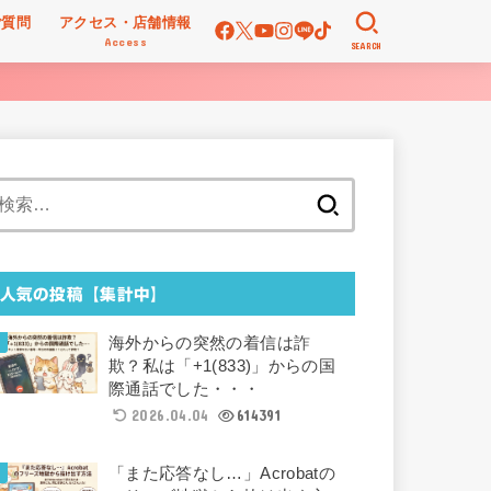
ご質問
アクセス・店舗情報
Access
SEARCH
検
索:
人気の投稿【集計中】
海外からの突然の着信は詐
欺？私は「+1(833)」からの国
際通話でした・・・
2026.04.04
614391
「また応答なし…」Acrobatの