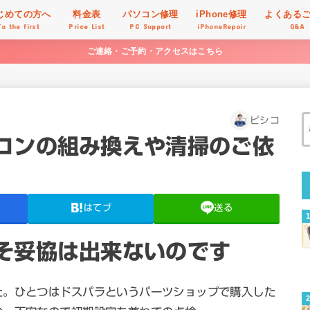
じめての方へ
料金表
パソコン修理
iPhone修理
よくある
To the first
Price List
PC Support
iPhoneRepair
Q&A
ご連絡・ご予約・アクセスはこちら
ピシコ
コンの組み換えや清掃のご依
はてブ
送る
そ妥協は出来ないのです
た。ひとつはドスパラというパーツショップで購入した