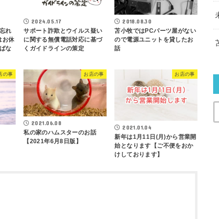
2018.08.30
2024.05.17
苫小牧ではPCパーツ屋がない
忘れ
サポート詐欺とウイルス疑い
ので電源ユニットを貸したお
はお休
に関する無償電話対応に基づ
話
ばな
くガイドラインの策定
店の事
お店の事
お店の事
2021.06.08
2021.01.04
私の家のハムスターのお話
新年は1月11日(月)から営業開
【2021年6月8日版】
始となります【ご不便をおか
けしております】