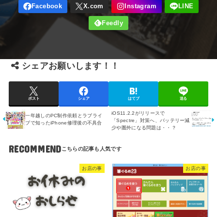
シェアお願いします！！
ポスト
シェア
はてブ
送る
iOS11.2.2がリリースで
一年越しのPC制作依頼とラブライ
「Spectre」対策へ、バッテリー減
ブで知ったiPhone修理後の不具合
少や圏外になる問題は・・？
RECOMMEND
お店の事
お店の事