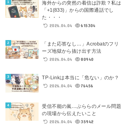
海外からの突然の着信は詐欺？私は
「+1(833)」からの国際通話でし
た・・・
2026.04.04
615304
「また応答なし…」Acrobatのフリ
ーズ地獄から抜け出す方法
2026.04.04
80940
TP-Linkは本当に「危ない」のか？
2026.04.04
76456
受信不能の嵐…ぷららのメール問題
の現場から伝えたいこと
2026.04.04
35942