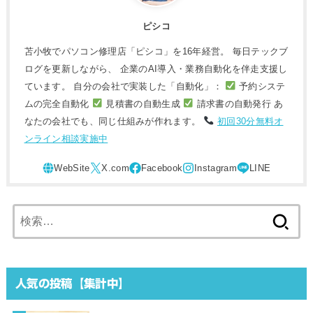
ピシコ
苫小牧でパソコン修理店「ピシコ」を16年経営。 毎日テックブ
ログを更新しながら、 企業のAI導入・業務自動化を伴走支援し
ています。 自分の会社で実装した「自動化」：
予約システ
ムの完全自動化
見積書の自動生成
請求書の自動発行 あ
なたの会社でも、同じ仕組みが作れます。
初回30分無料オ
ンライン相談実施中
検
索:
人気の投稿【集計中】