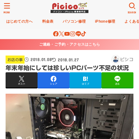
MENU
SEARCH
はじめての方へ
料金表
パソコン修理
iPhone修理
よくあ
ご連絡・ご予約・アクセスはこちら
2018.01.08
2018.01.27
ピシコ
お店の事
年末年始にしては珍しいPCパーツ不足の状況
ポスト
シェア
はてブ
送る