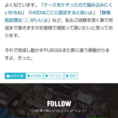
よく似ています。「
ケースをケチったので組み込みにく
いかもね
」「
HDDはここに固定すると良いよ
」「
静電
気処理は○○がいいよ
」など、私もご依頼を頂く事で完
成まで導きますがお客様で頑張って貰いたいと思ってお
ります。
それで完成し動かすPUBGはまた更に違う感動がりま
すよ、きっと。
お店の事
PUBG
パソコン
自作
FOLLOW