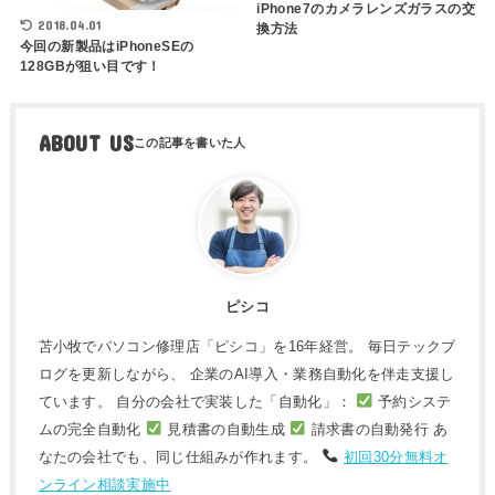
iPhone7のカメラレンズガラスの交
2018.04.01
換方法
今回の新製品はiPhoneSEの
128GBが狙い目です！
ABOUT US
ピシコ
苫小牧でパソコン修理店「ピシコ」を16年経営。 毎日テックブ
ログを更新しながら、 企業のAI導入・業務自動化を伴走支援し
ています。 自分の会社で実装した「自動化」：
予約システ
ムの完全自動化
見積書の自動生成
請求書の自動発行 あ
なたの会社でも、同じ仕組みが作れます。
初回30分無料オ
ンライン相談実施中