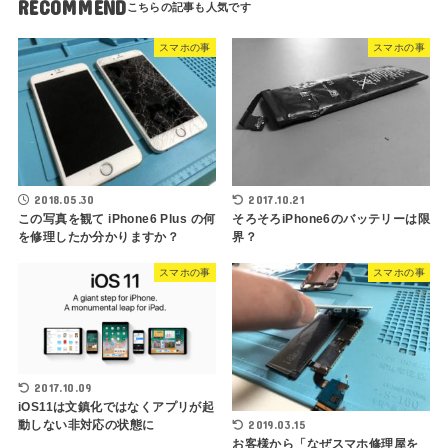
RECOMMEND
スマホの事
スマホの事
2018.05.30
2017.10.21
この写真を観て iPhone6 Plus の何
そろそろiPhone6のバッテリーは限
を修理したか分かりますか？
界？
スマホの事
スマホの事
2017.10.09
iOS11は文鎮化ではなくアプリが起
動しない非対応の状態に
2019.03.15
お客様から「なぜスマホ修理屋を