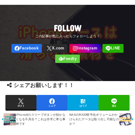
FOLLOW
シェアお願いします！！
ポスト
シェア
はてブ
送る
iPhone8のスリープボタンが効かな
NASのRAID暗号化ボリュームがか
くなる不具合？これは非常に希な事
けられたデータは取り出し可能なの
例です
か？