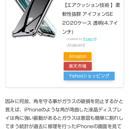
【エアクッション技術 】柔
軟性抜群 アイフォンSE
2020ケース 透明(4.7イ
ンチ)
created by
Rinker
Joyguard
Amazon
楽天市場
Yahooショッピング
因みに何故、角を守る事がガラスの破損を防止するかと
言えば、iPhoneのような角が湾曲した液晶ディスプレ
イは角に強い振動があるとガラスは意図も簡単に割れし
てまう統計が過去に修理を行ったiPhoneの画面を見て