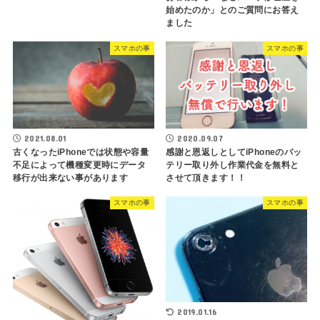
始めたのか」とのご質問にお答え
ました
スマホの事
スマホの事
2021.08.01
2020.09.07
古くなったiPhoneでは状態や容量
感謝と恩返しとしてiPhoneのバッ
不足によって機種変更時にデータ
テリー取り外し作業代金を無料と
移行が出来ない事があります
させて頂きます！！
スマホの事
スマホの事
2019.01.16