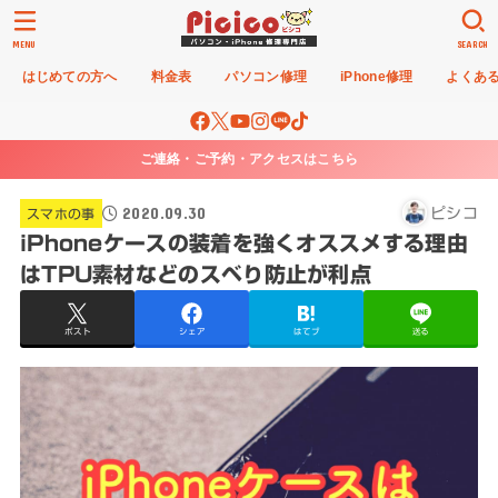
MENU
SEARCH
はじめての方へ
料金表
パソコン修理
iPhone修理
よくあ
ご連絡・ご予約・アクセスはこちら
2020.09.30
ピシコ
スマホの事
iPhoneケースの装着を強くオススメする理由
はTPU素材などのスベり防止が利点
ポスト
シェア
はてブ
送る