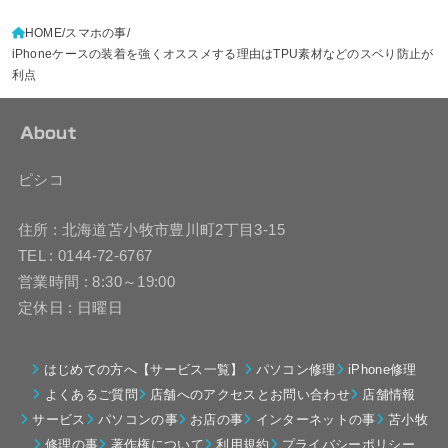
HOME
スマホの事
iPhoneケースの装着を強くオススメする理由はTPU素材などのスベり防止が
利点
About
ピシコ
住所 : 北海道苫小牧市豊川町2丁目3-15
TEL : 0144-72-6767
営業時間 : 8:30～19:00
定休日 : 日曜日
はじめての方へ【サービス一覧】
パソコン修理
iPhone修理
よくあるご質問
店舗へのアクセスとお問い合わせ
店舗情報
サービス
パソコンの事
お店の事
インターネットの事
苫小牧
修理の事
著作権について
利用規約
プライバシーポリシー