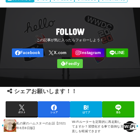
FOLLOW
シェアお願いします！！
ポスト
シェア
はてブ
送る
Wi-Fiルーターを定期的に再起動し
私の家のハムスターのお話【2021
てますか？習慣化する事で面倒な見
年6月8日版】
直しを軽減できます