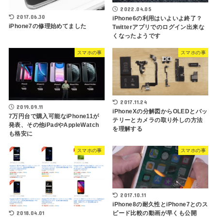
2022.04.05
2017.06.30
iPhone6の利用はいよいよ終了？
iPhone7の修理始めてました
Twitterアプリでのログイン出来な
くなったようです
スマホの事
スマホの事
2017.11.24
2019.09.11
iPhoneXの分解図からOLEDとバッ
7万円台で購入可能なiPhone11が
テリーとカメラの取り外しの方法
発表、その他iPadやAppleWatch
を理解する
も格安に
スマホの事
スマホの事
2017.10.11
iPhone8の耐久性とiPhone7とのス
2018.04.01
ピード比較の動画が早くも公開