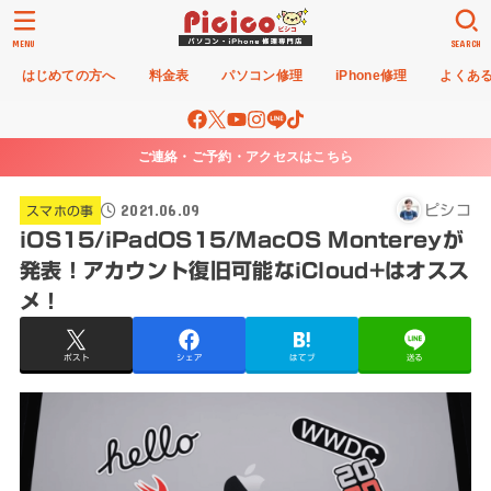
MENU
SEARCH
はじめての方へ
料金表
パソコン修理
iPhone修理
よくあ
ご連絡・ご予約・アクセスはこちら
2021.06.09
ピシコ
スマホの事
iOS15/iPadOS15/MacOS Montereyが
発表！アカウント復旧可能なiCloud+はオスス
メ！
ポスト
シェア
はてブ
送る