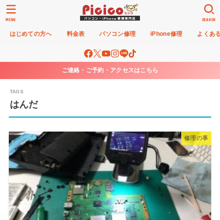
MENU
SEARCH
はじめての方へ
料金表
パソコン修理
iPhone修理
よくあ
ご連絡・ご予約・アクセスはこちら
はんだ
修理の事