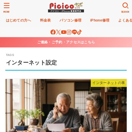
MENU
SEARCH
はじめての方へ
料金表
パソコン修理
iPhone修理
よくあ
ご連絡・ご予約・アクセスはこちら
インターネット設定
インターネットの事