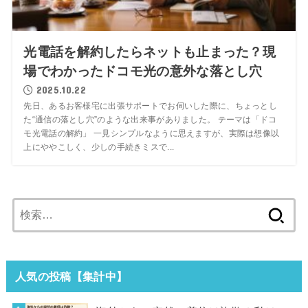
光電話を解約したらネットも止まった？現
場でわかったドコモ光の意外な落とし穴
2025.10.22
先日、あるお客様宅に出張サポートでお伺いした際に、ちょっとし
た“通信の落とし穴”のような出来事がありました。 テーマは「ドコ
モ光電話の解約」 一見シンプルなように思えますが、実際は想像以
上にややこしく、少しの手続きミスで...
検
索:
人気の投稿【集計中】