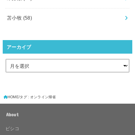
苫小牧
(58)
アーカイブ
HOME
タグ : オンライン帰省
About
ピシコ