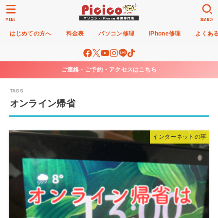
MENU
SEARCH
はじめての方へ
料金表
パソコン修理
iPhone修理
よくあ
ご連絡・ご予約・アクセスはこちら
オンライン帰省
インターネットの事