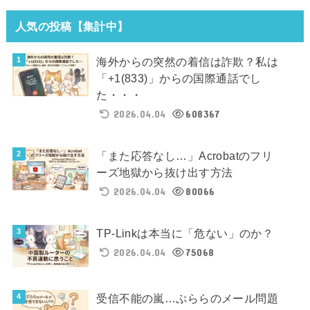
人気の投稿【集計中】
海外からの突然の着信は詐欺？私は
「+1(833)」からの国際通話でし
た・・・
2026.04.04
608367
「また応答なし…」Acrobatのフリ
ーズ地獄から抜け出す方法
2026.04.04
80066
TP-Linkは本当に「危ない」のか？
2026.04.04
75068
受信不能の嵐…ぷららのメール問題