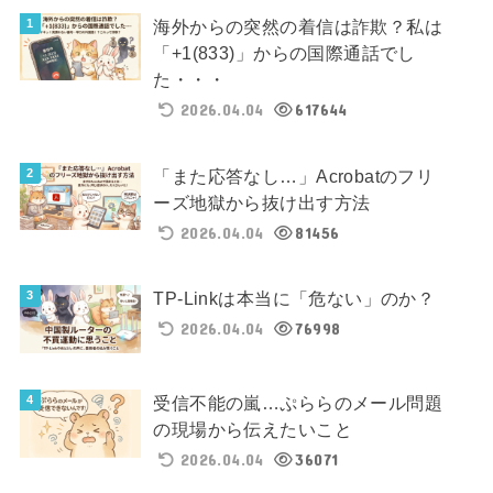
海外からの突然の着信は詐欺？私は
「+1(833)」からの国際通話でし
た・・・
2026.04.04
617644
「また応答なし…」Acrobatのフリ
ーズ地獄から抜け出す方法
2026.04.04
81456
TP-Linkは本当に「危ない」のか？
2026.04.04
76998
受信不能の嵐…ぷららのメール問題
の現場から伝えたいこと
2026.04.04
36071