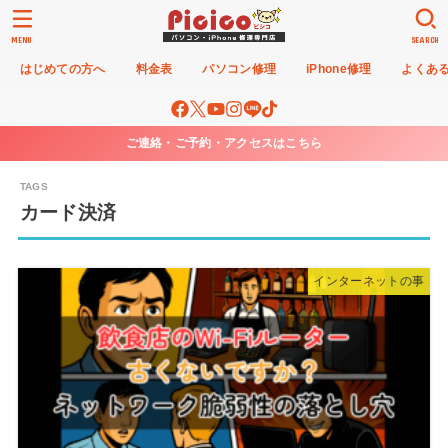
MENU
SEARCH
はじめての方へ
料金表
パソコン修理
iPhone修理
よくあ
ご連絡・ご予約・アクセスはこちら
カード決済
インターネットの事