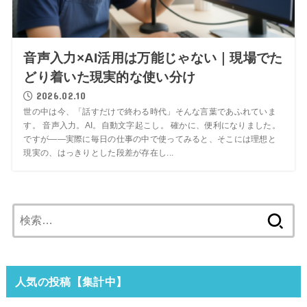
音声入力×AI活用は万能じゃない｜現場でた
どり着いた現実的な使い分け
2026.02.10
世の中は今、「話すだけで終わる時代」そんな言葉であふれていま
す。 音声入力。AI。自動文字起こし。 確かに、便利になりました。
ですが――実際に毎日の仕事の中で使ってみると、そこには理想と
現実の、はっきりとした段差が存在し...
検
索:
人気の投稿【集計中】