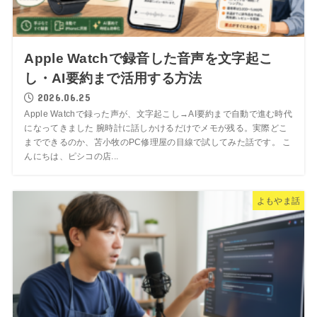
Apple Watchで録音した音声を文字起こ
し・AI要約まで活用する方法
2026.06.25
Apple Watchで録った声が、文字起こし→AI要約まで自動で進む時代
になってきました 腕時計に話しかけるだけでメモが残る。実際どこ
までできるのか、苫小牧のPC修理屋の目線で試してみた話です。 こ
んにちは、ピシコの店...
よもやま話