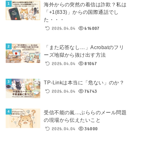
海外からの突然の着信は詐欺？私は
「+1(833)」からの国際通話でし
た・・・
2026.04.04
616007
「また応答なし…」Acrobatのフリ
ーズ地獄から抜け出す方法
2026.04.04
81067
TP-Linkは本当に「危ない」のか？
2026.04.04
76743
受信不能の嵐…ぷららのメール問題
の現場から伝えたいこと
2026.04.04
36000