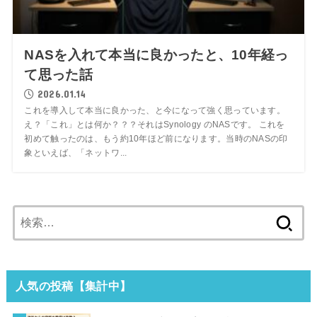
NASを入れて本当に良かったと、10年経っ
て思った話
2026.01.14
これを導入して本当に良かった、と今になって強く思っています。
え？「これ」とは何か？？？それはSynology のNASです。 これを
初めて触ったのは、もう約10年ほど前になります。当時のNASの印
象といえば、「ネットワ...
検
索:
人気の投稿【集計中】