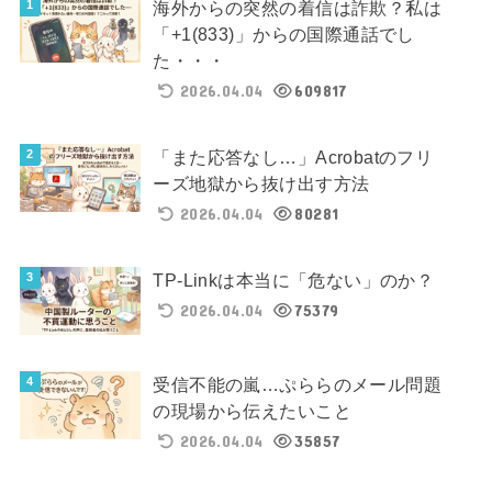
海外からの突然の着信は詐欺？私は
「+1(833)」からの国際通話でし
た・・・
2026.04.04
609817
「また応答なし…」Acrobatのフリ
ーズ地獄から抜け出す方法
2026.04.04
80281
TP-Linkは本当に「危ない」のか？
2026.04.04
75379
受信不能の嵐…ぷららのメール問題
の現場から伝えたいこと
2026.04.04
35857