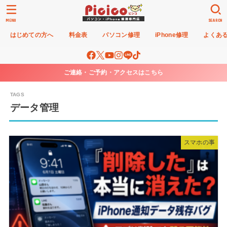
MENU
SEARCH
はじめての方へ
料金表
パソコン修理
iPhone修理
よくあ
ご連絡・ご予約・アクセスはこちら
データ管理
スマホの事