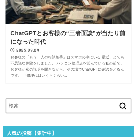
ChatGPTとお客様の“三者面談”が当たり前
になった時代
2025.09.29
お客様の「もう一人の相談相手」はスマホの中にいる 最近、とても
不思議な体験をしました。 パソコン修理店を営んでいる私の前で、
お客様が私の説明を聞きながら、その場でChatGPTに確認をとるん
です。 「修理代はいくらぐらい...
検
索:
人気の投稿【集計中】