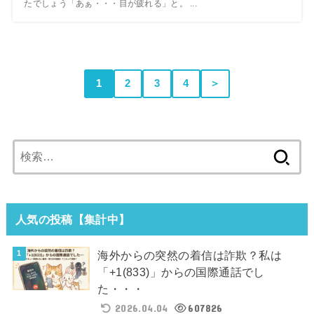
たでしょう「あぁ・・・目が疲れる」と。 ...
1
2
3
4
＞
検
索:
人気の投稿【集計中】
海外からの突然の着信は詐欺？私は
「+1(833)」からの国際通話でし
た・・・
2026.04.04
607826