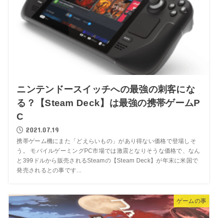
ニンテンドースイッチへの最強の刺客にな
る？【Steam Deck】は最強の携帯ゲームP
C
2021.07.19
携帯ゲーム機にまた「どえらいもの」があり得ない価格で登場しそ
う。 モバイルゲーミングPC市場では激震となりそうな価格で、なん
と399ドルから販売されるSteamの【Steam Deck】が年末に米国で
発売されるとの事です...
ゲームの事