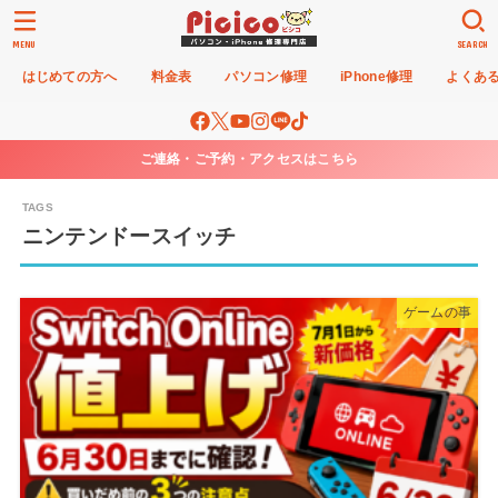
MENU
SEARCH
はじめての方へ
料金表
パソコン修理
iPhone修理
よくあ
ご連絡・ご予約・アクセスはこちら
ニンテンドースイッチ
ゲームの事