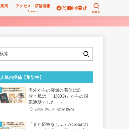
ご質問
アクセス・店舗情報
Access
SEARCH
検
索:
人気の投稿【集計中】
海外からの突然の着信は詐
欺？私は「+1(833)」からの国
際通話でした・・・
2026.04.04
612474
「また応答なし…」Acrobatの