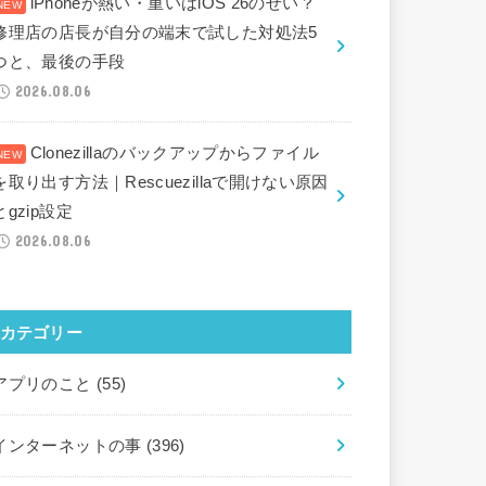
iPhoneが熱い・重いはiOS 26のせい？
修理店の店長が自分の端末で試した対処法5
つと、最後の手段
2026.08.06
Clonezillaのバックアップからファイル
を取り出す方法｜Rescuezillaで開けない原因
とgzip設定
2026.08.06
カテゴリー
アプリのこと
(55)
インターネットの事
(396)