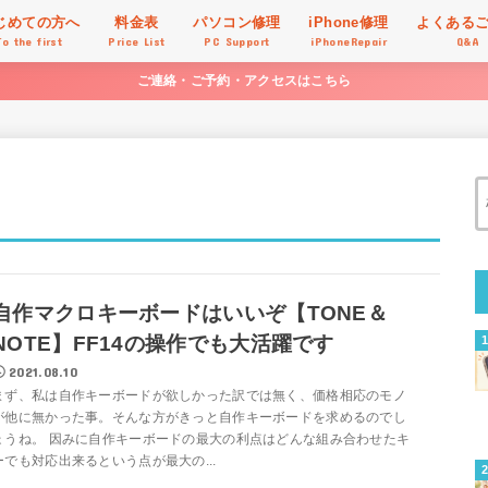
じめての方へ
料金表
パソコン修理
iPhone修理
よくある
To the first
Price List
PC Support
iPhoneRepair
Q&A
ご連絡・ご予約・アクセスはこちら
自作マクロキーボードはいいぞ【TONE＆
NOTE】FF14の操作でも大活躍です
2021.08.10
まず、私は自作キーボードが欲しかった訳では無く、価格相応のモノ
が他に無かった事。そんな方がきっと自作キーボードを求めるのでし
ょうね。 因みに自作キーボードの最大の利点はどんな組み合わせたキ
ーでも対応出来るという点が最大の...