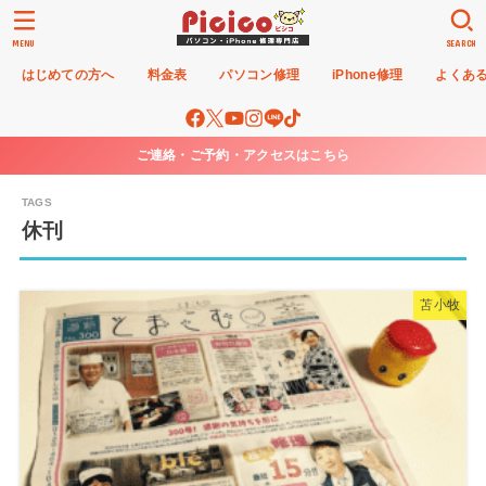
MENU
SEARCH
はじめての方へ
料金表
パソコン修理
iPhone修理
よくあ
ご連絡・ご予約・アクセスはこちら
休刊
苫小牧